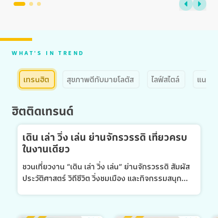
WHAT'S IN TREND
เทรนฮิต
สุขภาพดีกับมายโลตัส
ไลฟ์สไตล์
แนะนำ
ฮิตติดเทรนด์
เดิน เล่า วิ่ง เล่น ย่านจักรวรรดิ เที่ยวครบ
ในงานเดียว
ชวนเที่ยวงาน “เดิน เล่า วิ่ง เล่น” ย่านจักรวรรดิ สัมผัส
ประวัติศาสตร์ วิถีชีวิต วิ่งชมเมือง และกิจกรรมสนุก
ตลอดเดือน ก.ค.–ส.ค. 2569