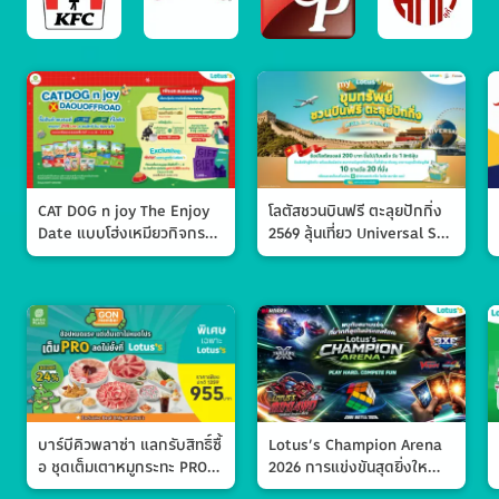
CAT DOG n joy The Enjoy
โลตัสชวนบินฟรี ตะลุยปักกิ่ง
Date แบบโฮ่งเหมียวกิจกรรม
2569 ลุ้นเที่ยว Universal Stu
Top Spender & Lucky Fan
dios Beijing ฟรี!
บาร์บีคิวพลาซ่า แลกรับสิทธิ์ซื้
Lotus’s Champion Arena
อ ชุดเต็มเตาหมูกระทะ PRO ร
2026 การแข่งขันสุดยิ่งใหญ่แ
าคา 955 บาท (จากปกติ 1,25
ห่งปี