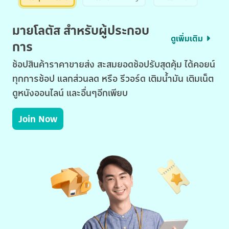
มายโลตัส สำหรับผู้ประกอบ
ดูเพิ่มเติม
การ
ช้อปสินค้าราคาขายส่ง สะสมยอดช้อปรับสุดคุ้ม ได้คอยน์
ทุกการช้อป แลกส่วนลด หรือ รีวอร์ด เติมน้ำมัน เติมเน็ต
ดูหนังออนไลน์ และอื่นๆอีกเพียบ
Join Now