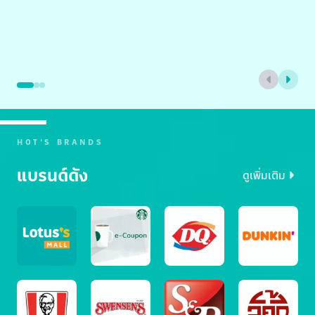
HOT'S BRANDS
แบรนด์ดัง
ดูเพิ่มเติม