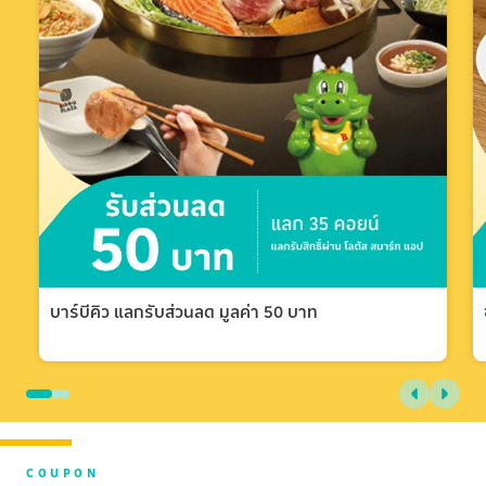
บาร์บีคิว แลกรับส่วนลด มูลค่า 50 บาท
COUPON