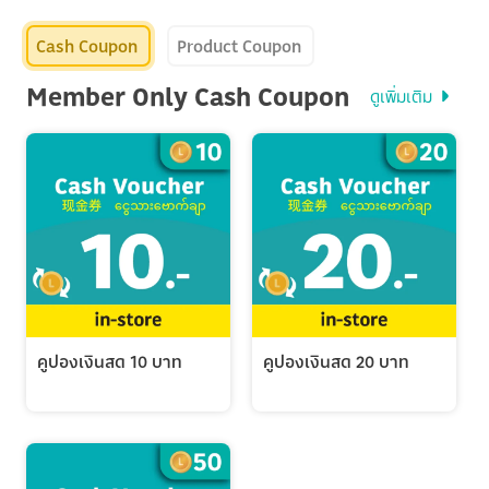
Cash Coupon
Product Coupon
Member Only Cash Coupon
ดูเพิ่มเติม
คูปองเงินสด 10 บาท
คูปองเงินสด 20 บาท