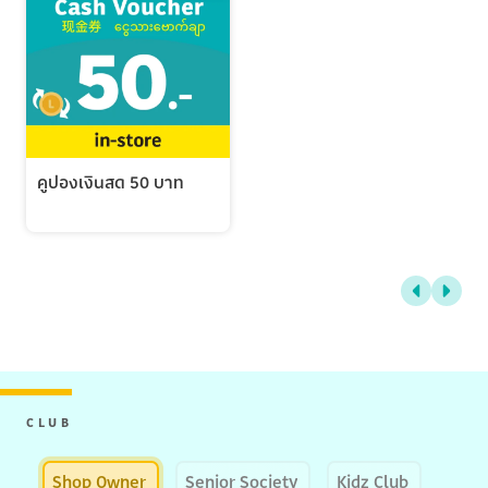
คูปองเงินสด 50 บาท
CLUB
Shop Owner
Senior Society
Kidz Club