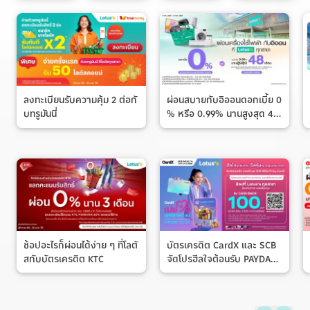
ลงทะเบียนรับความคุ้ม 2 ต่อกั
ผ่อนสบายกับอิออนดอกเบี้ย 0
บทรูมันนี่
% หรือ 0.99% นานสูงสุด 48
เดือน
ช้อปอะไรก็ผ่อนได้ง่าย ๆ ที่โลตั
บัตรเครดิต CardX และ SCB
สกับบัตรเครดิต KTC
จัดโปรฮีลใจต้อนรับ PAYDAY ใ
ห้คุณช้อปคุ้มๆ ที่ โลตัส ทุกสา
ขา และโลตัสออนไลน์