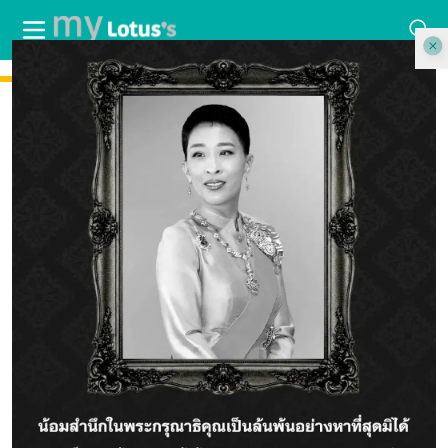
WHAT'S ON