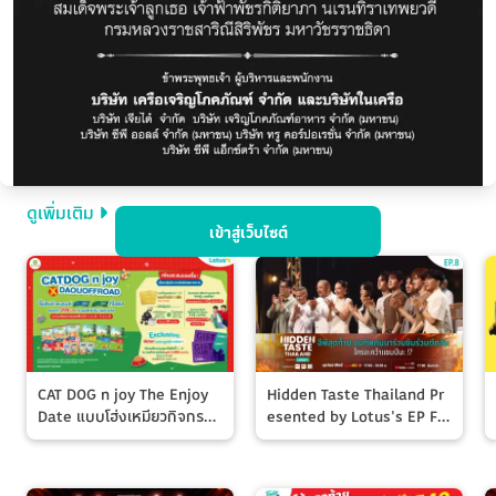
ชวนบินฟรี ตะลุยปักกิ่ง
“ชวนบินฟรี ตะลุยปักกิ่ง” ใบเสร็จจากการซื้อสินค้าหรือบริการ
ในโลตัสส์มอลล์ทั่วประเทศ หรือใช้บริการ SPARK EV ที่โลตัส โก
เฟรช ลุ้นรับแพ็กเกจทัวร์ปักกิ่ง Universal Studios Beijing 5
วัน 3 คืน จำนวน 10 รางวัล รางวัลละ 2 ที่นั่ง รวมมูลค่ากว่า
ดูเพิ่มเติม
เข้าสู่เว็บไซต์
1,020,000 บาท
CAT DOG n joy The Enjoy
Hidden Taste Thailand Pr
Date แบบโฮ่งเหมียวกิจกรรม
esented by Lotus's EP Fin
Top Spender & Lucky Fan
al