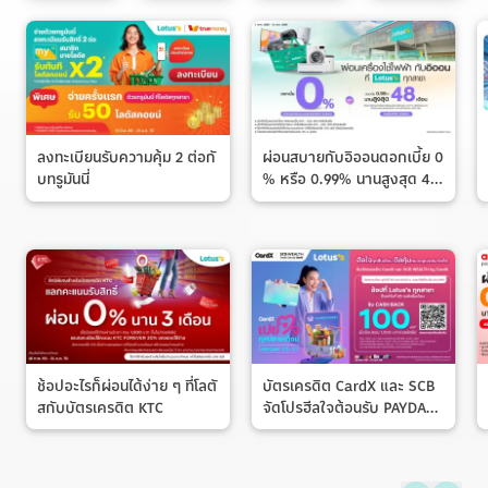
ลงทะเบียนรับความคุ้ม 2 ต่อกั
ผ่อนสบายกับอิออนดอกเบี้ย 0
บทรูมันนี่
% หรือ 0.99% นานสูงสุด 48
เดือน
ช้อปอะไรก็ผ่อนได้ง่าย ๆ ที่โลตั
บัตรเครดิต CardX และ SCB
สกับบัตรเครดิต KTC
จัดโปรฮีลใจต้อนรับ PAYDAY ใ
ห้คุณช้อปคุ้มๆ ที่ โลตัส ทุกสา
ขา และโลตัสออนไลน์