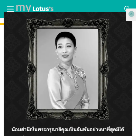
WHAT'S ON