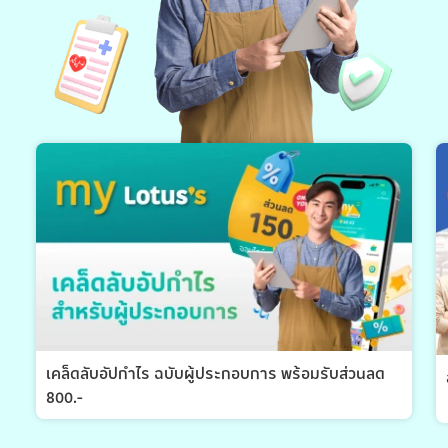
เคล็ดลับอัปกำไร ฉบับผู้ประกอบการ พร้อมรับส่วนลด
800.-