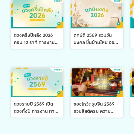
ดวงครึ่งปีหลัง 2026
ฤกษ์ดี 2569 รวมวัน
ครบ 12 ราศี การงาน
มงคล ขึ้นบ้านใหม่ ออก
เงิน ความรัก
รถ เริ่มธุรกิจ
ดวงรายปี 2569 เปิด
ของไหว้ตรุษจีน 2569
ดวงทั้งปี การงาน การ
รวมลิสต์ครบ ความ
เงิน ความรัก และ
หมายมงคลและวิธีจัด
สุขภาพ
โต๊ะไหว้