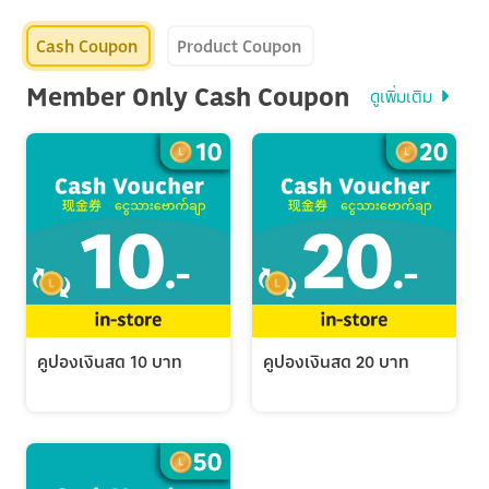
Cash Coupon
Product Coupon
Member Only Cash Coupon
ดูเพิ่มเติม
คูปองเงินสด 10 บาท
คูปองเงินสด 20 บาท