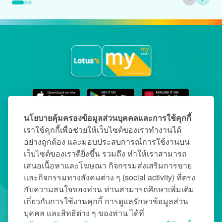
นโยบายคุ้มครองข้อมูลส่วนบุคคลและการใช้คุกกี้
Lotus's
เราใช้คุกกี้เพื่อช่วยให้เว็บไซต์ของเราทำงานได้
อย่างถูกต้อง และมอบประสบการณ์การใช้งานบน
my Lotus's
เว็บไซต์ของเราดียิ่งขึ้น รวมถึง ทำให้เราสามารถ
เสนอเนื้อหาและโฆษณา กิจกรรมส่งเสริมการขาย
ช้อปกับเรา
และกิจกรรมทางสังคมต่าง ๆ (social activity) ที่ตรง
กับความสนใจของท่าน ท่านสามารถศึกษาเพิ่มเติม
มาร่วมกับเรา
เกี่ยวกับการใช้งานคุกกี้ การดูแลรักษาข้อมูลส่วน
บุคคล และสิทธิต่าง ๆ ของท่าน ได้ที่