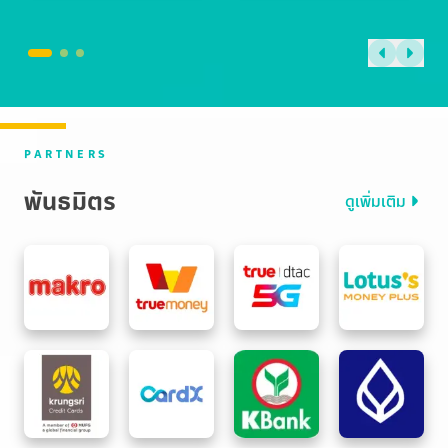
9 บาท)
PARTNERS
พันธมิตร
ดูเพิ่มเติม