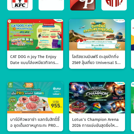
CAT DOG n joy The Enjoy
โลตัสชวนบินฟรี ตะลุยปักกิ่ง
Date แบบโฮ่งเหมียวกิจกรรม
2569 ลุ้นเที่ยว Universal Stu
Top Spender & Lucky Fan
dios Beijing ฟรี!
บาร์บีคิวพลาซ่า แลกรับสิทธิ์ซื้
Lotus’s Champion Arena
อ ชุดเต็มเตาหมูกระทะ PRO ร
2026 การแข่งขันสุดยิ่งใหญ่แ
าคา 955 บาท (จากปกติ 1,25
ห่งปี