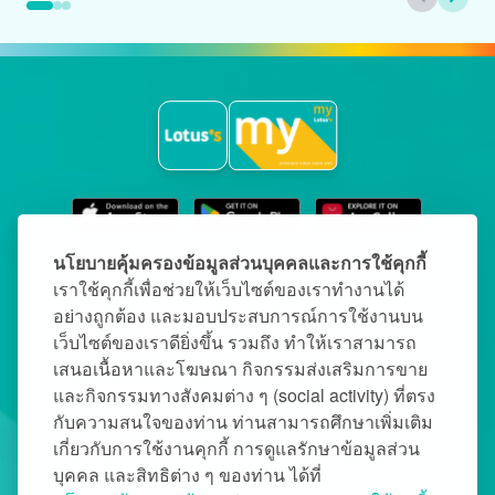
นโยบายคุ้มครองข้อมูลส่วนบุคคลและการใช้คุกกี้
Lotus's
เราใช้คุกกี้เพื่อช่วยให้เว็บไซต์ของเราทำงานได้
อย่างถูกต้อง และมอบประสบการณ์การใช้งานบน
my Lotus's
เว็บไซต์ของเราดียิ่งขึ้น รวมถึง ทำให้เราสามารถ
เสนอเนื้อหาและโฆษณา กิจกรรมส่งเสริมการขาย
ช้อปกับเรา
และกิจกรรมทางสังคมต่าง ๆ (social activity) ที่ตรง
กับความสนใจของท่าน ท่านสามารถศึกษาเพิ่มเติม
มาร่วมกับเรา
เกี่ยวกับการใช้งานคุกกี้ การดูแลรักษาข้อมูลส่วน
บุคคล และสิทธิต่าง ๆ ของท่าน ได้ที่