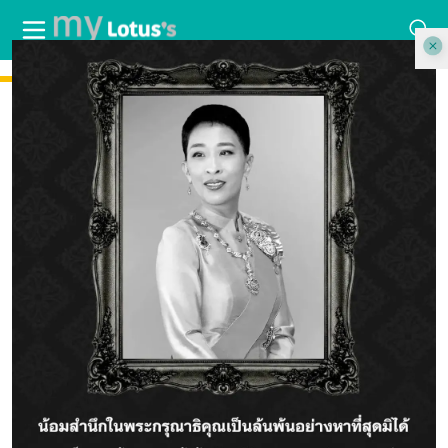
WHAT'S ON