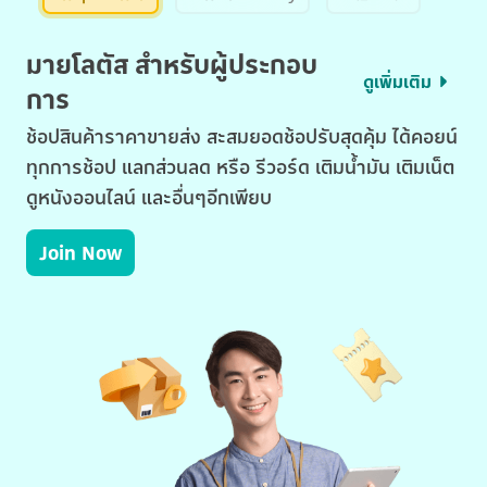
มายโลตัส สำหรับผู้ประกอบ
ดูเพิ่มเติม
การ
ช้อปสินค้าราคาขายส่ง สะสมยอดช้อปรับสุดคุ้ม ได้คอยน์
ทุกการช้อป แลกส่วนลด หรือ รีวอร์ด เติมน้ำมัน เติมเน็ต
ดูหนังออนไลน์ และอื่นๆอีกเพียบ
Join Now