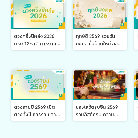
ดวงครึ่งปีหลัง 2026
ฤกษ์ดี 2569 รวมวัน
ครบ 12 ราศี การงาน
มงคล ขึ้นบ้านใหม่ ออก
เงิน ความรัก
รถ เริ่มธุรกิจ
ดวงรายปี 2569 เปิด
ของไหว้ตรุษจีน 2569
ดวงทั้งปี การงาน การ
รวมลิสต์ครบ ความ
เงิน ความรัก และ
หมายมงคลและวิธีจัด
สุขภาพ
โต๊ะไหว้