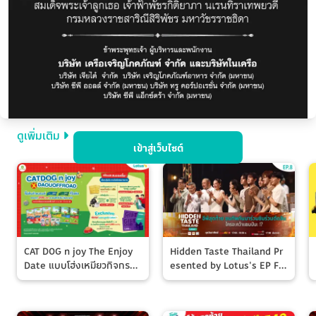
ชวนบินฟรี ตะลุยปักกิ่ง
“ชวนบินฟรี ตะลุยปักกิ่ง” ใบเสร็จจากการซื้อสินค้าหรือบริการ
ในโลตัสส์มอลล์ทั่วประเทศ หรือใช้บริการ SPARK EV ที่โลตัส โก
เฟรช ลุ้นรับแพ็กเกจทัวร์ปักกิ่ง Universal Studios Beijing 5
วัน 3 คืน จำนวน 10 รางวัล รางวัลละ 2 ที่นั่ง รวมมูลค่ากว่า
ดูเพิ่มเติม
เข้าสู่เว็บไซต์
1,020,000 บาท
CAT DOG n joy The Enjoy
Hidden Taste Thailand Pr
Date แบบโฮ่งเหมียวกิจกรรม
esented by Lotus's EP Fin
Top Spender & Lucky Fan
al