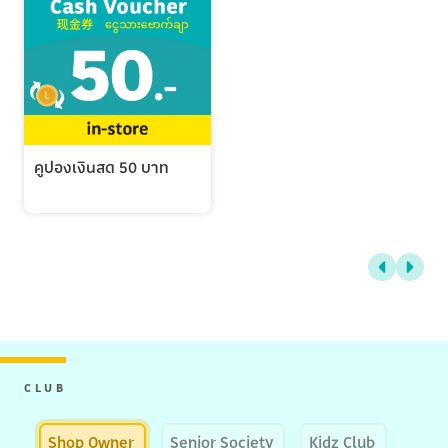
คูปองเงินสด 50 บาท
CLUB
Shop Owner
Senior Society
Kidz Club