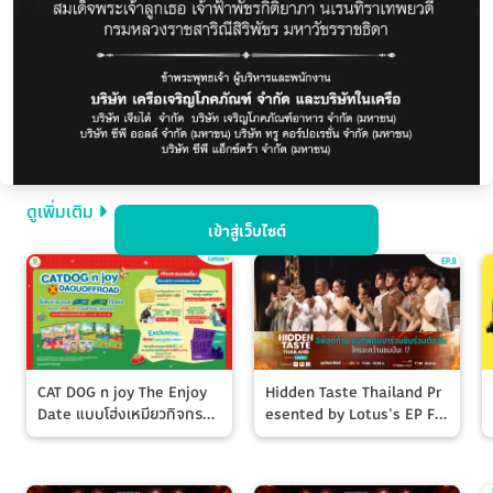
ชวนบินฟรี ตะลุยปักกิ่ง
“ชวนบินฟรี ตะลุยปักกิ่ง” ใบเสร็จจากการซื้อสินค้าหรือบริการ
ในโลตัสส์มอลล์ทั่วประเทศ หรือใช้บริการ SPARK EV ที่โลตัส โก
เฟรช ลุ้นรับแพ็กเกจทัวร์ปักกิ่ง Universal Studios Beijing 5
วัน 3 คืน จำนวน 10 รางวัล รางวัลละ 2 ที่นั่ง รวมมูลค่ากว่า
ดูเพิ่มเติม
เข้าสู่เว็บไซต์
1,020,000 บาท
CAT DOG n joy The Enjoy
Hidden Taste Thailand Pr
Date แบบโฮ่งเหมียวกิจกรรม
esented by Lotus's EP Fin
Top Spender & Lucky Fan
al