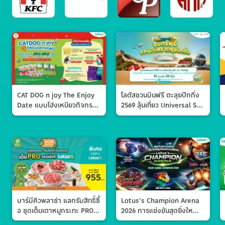
CAT DOG n joy The Enjoy
โลตัสชวนบินฟรี ตะลุยปักกิ่ง
Date แบบโฮ่งเหมียวกิจกรรม
2569 ลุ้นเที่ยว Universal Stu
Top Spender & Lucky Fan
dios Beijing ฟรี!
บาร์บีคิวพลาซ่า แลกรับสิทธิ์ซื้
Lotus’s Champion Arena
อ ชุดเต็มเตาหมูกระทะ PRO ร
2026 การแข่งขันสุดยิ่งใหญ่แ
าคา 955 บาท (จากปกติ 1,25
ห่งปี