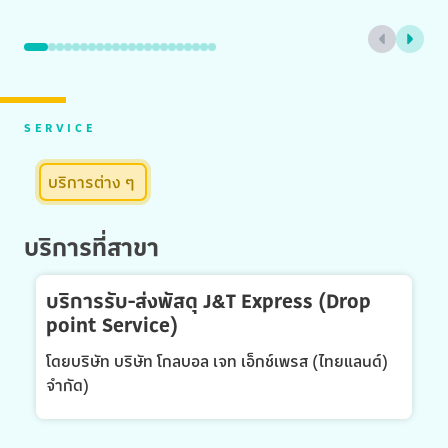
SERVICE
บริการต่าง ๆ
บริการที่สาขา
บริการรับ-ส่งพัสดุ J&T Express (Drop
point Service)
โดยบริษัท บริษัท โกลบอล เจท เอ็กช์เพรส (ไทยแลนด์)
จำกัด)