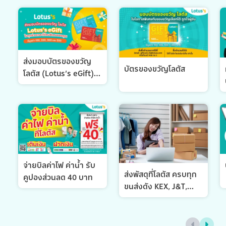
ส่งมอบบัตรของขวัญ
บัตรของขวัญโลตัส
โลตัส (Lotus’s eGift)
ให้คนพิเศษของคุณ ผ่าน
LINE GIFT ได้ตั้งแต่วันที่
15 พ.ค. 69 เป็นต้นไป
จ่ายบิลค่าไฟ ค่าน้ำ รับ
ส่งพัสดุที่โลตัส ครบทุก
คูปองส่วนลด 40 บาท
ขนส่งดัง KEX, J&T,
ไปรษณีย์ไทย เริ่มต้น
เพียง 21.-