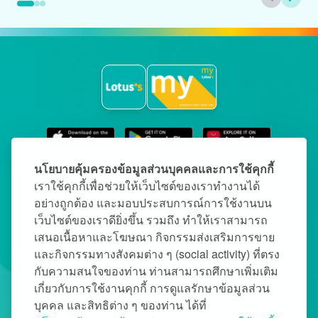
นโยบายคุ้มครองข้อมูลส่วนบุคคลและการใช้คุกกี้
Lotus's
เราใช้คุกกี้เพื่อช่วยให้เว็บไซต์ของเราทำงานได้
อย่างถูกต้อง และมอบประสบการณ์การใช้งานบน
my Lotus's
เว็บไซต์ของเราดียิ่งขึ้น รวมถึง ทำให้เราสามารถ
เสนอเนื้อหาและโฆษณา กิจกรรมส่งเสริมการขาย
ช้อปกับเรา
และกิจกรรมทางสังคมต่าง ๆ (social activity) ที่ตรง
กับความสนใจของท่าน ท่านสามารถศึกษาเพิ่มเติม
มาร่วมกับเรา
เกี่ยวกับการใช้งานคุกกี้ การดูแลรักษาข้อมูลส่วน
บุคคล และสิทธิต่าง ๆ ของท่าน ได้ที่