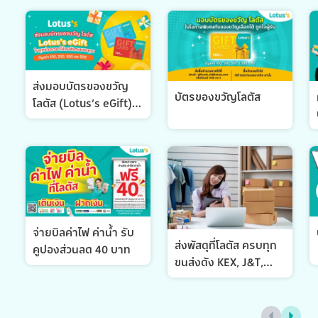
ส่งมอบบัตรของขวัญ
บัตรของขวัญโลตัส
โลตัส (Lotus’s eGift)
ให้คนพิเศษของคุณ ผ่าน
LINE GIFT ได้ตั้งแต่วันที่
15 พ.ค. 69 เป็นต้นไป
จ่ายบิลค่าไฟ ค่าน้ำ รับ
ส่งพัสดุที่โลตัส ครบทุก
คูปองส่วนลด 40 บาท
ขนส่งดัง KEX, J&T,
ไปรษณีย์ไทย เริ่มต้น
เพียง 21.-