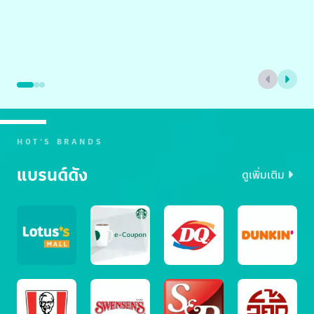
HOT'S BRANDS
แบรนด์ดัง
ดูเพิ่มเติม