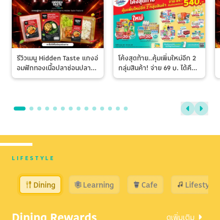
รีวิวเมนู Hidden Taste แกงอ่
โค้งสุดท้าย..คุ้มเพิ่มใหม่อีก 2
อมฟักทองเนื้อปลาช่อนปลาร้า
กลุ่มสินค้า! จ่าย 69 บ. ได้คืน
อีสานแท้ และ หมึกกรอบซอสไ
540 บ. (สิทธิพิเศษเฉพาะสมา
ข่เค็มไชยา จาก EP ล่าสุด เมนู
ชิกมายโลตัสเท่านั้น)
เด็ดที่โลตัส
LIFESTYLE
Dining
Learning
Cafe
Lifestyle
Dining Rewards
ดูเพิ่มเติม