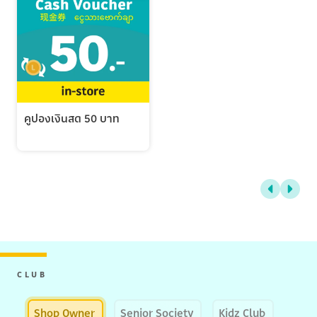
คูปองเงินสด 50 บาท
CLUB
Shop Owner
Senior Society
Kidz Club