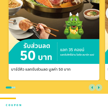
บาร์บีคิว แลกรับส่วนลด มูลค่า 50 บาท
COUPON