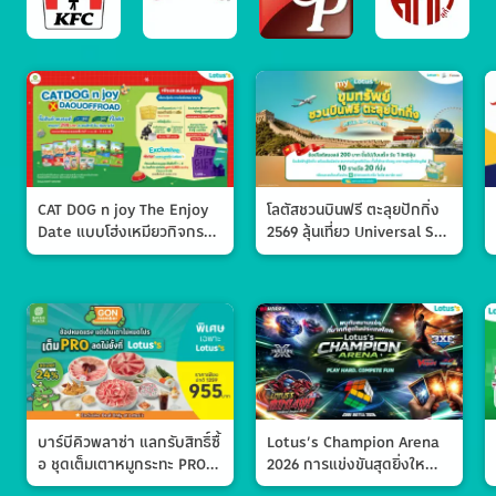
CAT DOG n joy The Enjoy
โลตัสชวนบินฟรี ตะลุยปักกิ่ง
Date แบบโฮ่งเหมียวกิจกรรม
2569 ลุ้นเที่ยว Universal Stu
Top Spender & Lucky Fan
dios Beijing ฟรี!
บาร์บีคิวพลาซ่า แลกรับสิทธิ์ซื้
Lotus’s Champion Arena
อ ชุดเต็มเตาหมูกระทะ PRO ร
2026 การแข่งขันสุดยิ่งใหญ่แ
าคา 955 บาท (จากปกติ 1,25
ห่งปี