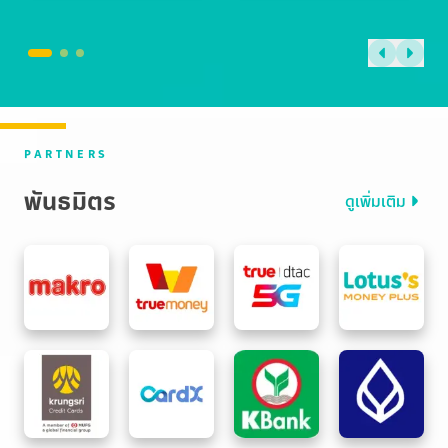
9 บาท)
PARTNERS
พันธมิตร
ดูเพิ่มเติม