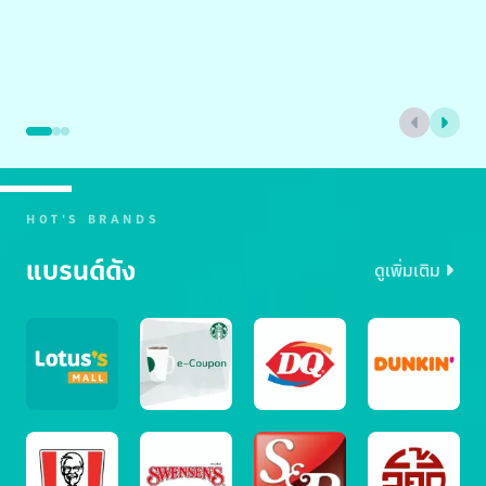
HOT'S BRANDS
แบรนด์ดัง
ดูเพิ่มเติม