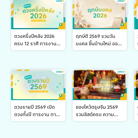
ดวงครึ่งปีหลัง 2026
ฤกษ์ดี 2569 รวมวัน
ครบ 12 ราศี การงาน
มงคล ขึ้นบ้านใหม่ ออก
เงิน ความรัก
รถ เริ่มธุรกิจ
ดวงรายปี 2569 เปิด
ของไหว้ตรุษจีน 2569
ดวงทั้งปี การงาน การ
รวมลิสต์ครบ ความ
เงิน ความรัก และ
หมายมงคลและวิธีจัด
สุขภาพ
โต๊ะไหว้