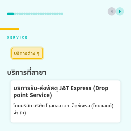
SERVICE
บริการต่าง ๆ
บริการที่สาขา
บริการรับ-ส่งพัสดุ J&T Express (Drop
point Service)
โดยบริษัท บริษัท โกลบอล เจท เอ็กช์เพรส (ไทยแลนด์)
จำกัด)