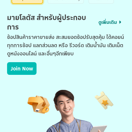
มายโลตัส สำหรับผู้ประกอบ
ดูเพิ่มเติม
การ
ช้อปสินค้าราคาขายส่ง สะสมยอดช้อปรับสุดคุ้ม ได้คอยน์
ทุกการช้อป แลกส่วนลด หรือ รีวอร์ด เติมน้ำมัน เติมเน็ต
ดูหนังออนไลน์ และอื่นๆอีกเพียบ
Join Now