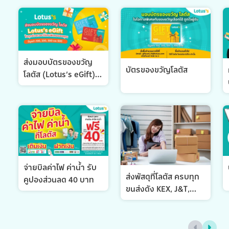
ส่งมอบบัตรของขวัญ
บัตรของขวัญโลตัส
โลตัส (Lotus’s eGift)
ให้คนพิเศษของคุณ ผ่าน
LINE GIFT ได้ตั้งแต่วันที่
15 พ.ค. 69 เป็นต้นไป
จ่ายบิลค่าไฟ ค่าน้ำ รับ
ส่งพัสดุที่โลตัส ครบทุก
คูปองส่วนลด 40 บาท
ขนส่งดัง KEX, J&T,
ไปรษณีย์ไทย เริ่มต้น
เพียง 21.-