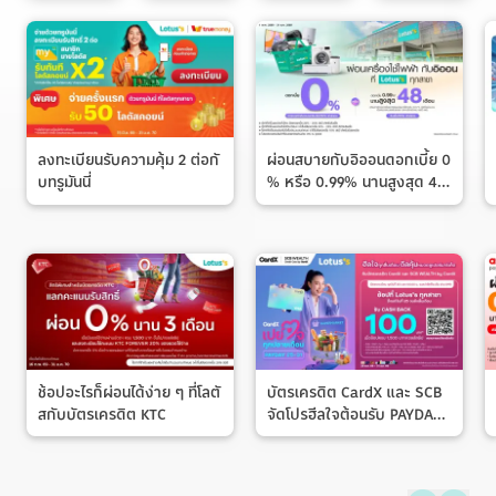
ลงทะเบียนรับความคุ้ม 2 ต่อกั
ผ่อนสบายกับอิออนดอกเบี้ย 0
บทรูมันนี่
% หรือ 0.99% นานสูงสุด 48
เดือน
ช้อปอะไรก็ผ่อนได้ง่าย ๆ ที่โลตั
บัตรเครดิต CardX และ SCB
สกับบัตรเครดิต KTC
จัดโปรฮีลใจต้อนรับ PAYDAY ใ
ห้คุณช้อปคุ้มๆ ที่ โลตัส ทุกสา
ขา และโลตัสออนไลน์