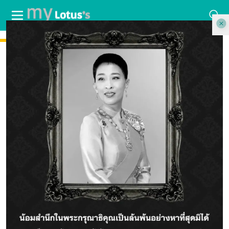
WHAT'S ON