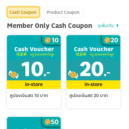
Cash Coupon
Product Coupon
Member Only Cash Coupon
ดูเพิ่มเติม
คูปองเงินสด 10 บาท
คูปองเงินสด 20 บาท