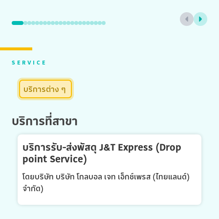
SERVICE
บริการต่าง ๆ
บริการที่สาขา
บริการรับ-ส่งพัสดุ J&T Express (Drop
point Service)
โดยบริษัท บริษัท โกลบอล เจท เอ็กช์เพรส (ไทยแลนด์)
จำกัด)