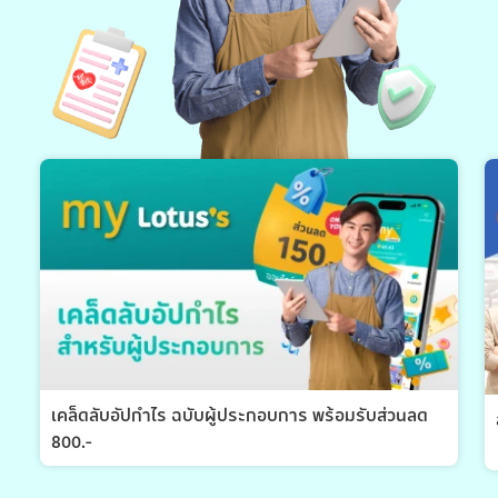
เคล็ดลับอัปกำไร ฉบับผู้ประกอบการ พร้อมรับส่วนลด
800.-