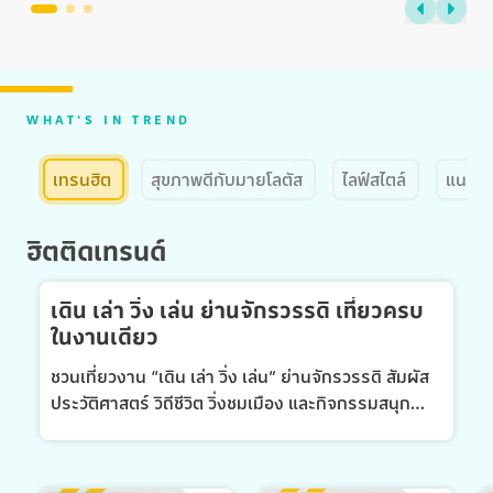
WHAT'S IN TREND
เทรนฮิต
สุขภาพดีกับมายโลตัส
ไลฟ์สไตล์
แนะนำ
ฮิตติดเทรนด์
เดิน เล่า วิ่ง เล่น ย่านจักรวรรดิ เที่ยวครบ
ในงานเดียว
ชวนเที่ยวงาน “เดิน เล่า วิ่ง เล่น” ย่านจักรวรรดิ สัมผัส
ประวัติศาสตร์ วิถีชีวิต วิ่งชมเมือง และกิจกรรมสนุก
ตลอดเดือน ก.ค.–ส.ค. 2569