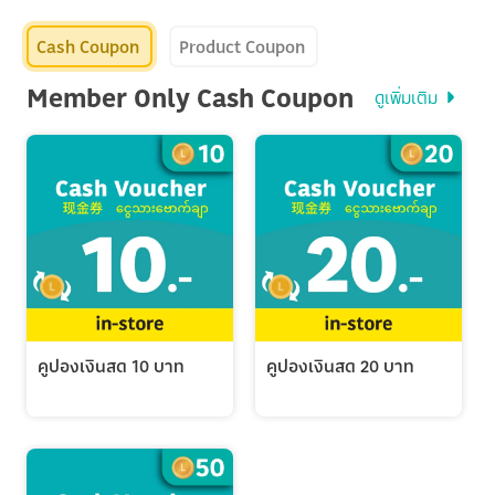
Cash Coupon
Product Coupon
Member Only Cash Coupon
ดูเพิ่มเติม
คูปองเงินสด 10 บาท
คูปองเงินสด 20 บาท