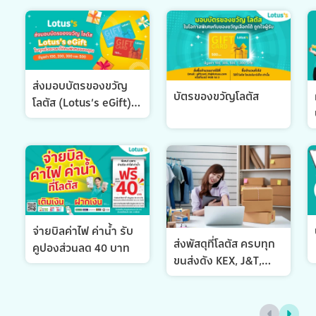
ส่งมอบบัตรของขวัญ
บัตรของขวัญโลตัส
โลตัส (Lotus’s eGift)
ให้คนพิเศษของคุณ ผ่าน
LINE GIFT ได้ตั้งแต่วันที่
15 พ.ค. 69 เป็นต้นไป
จ่ายบิลค่าไฟ ค่าน้ำ รับ
ส่งพัสดุที่โลตัส ครบทุก
คูปองส่วนลด 40 บาท
ขนส่งดัง KEX, J&T,
ไปรษณีย์ไทย เริ่มต้น
เพียง 21.-