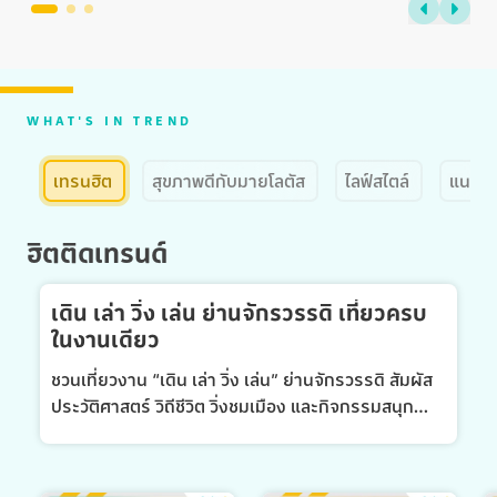
WHAT'S IN TREND
เทรนฮิต
สุขภาพดีกับมายโลตัส
ไลฟ์สไตล์
แนะนำ
ฮิตติดเทรนด์
เดิน เล่า วิ่ง เล่น ย่านจักรวรรดิ เที่ยวครบ
ในงานเดียว
ชวนเที่ยวงาน “เดิน เล่า วิ่ง เล่น” ย่านจักรวรรดิ สัมผัส
ประวัติศาสตร์ วิถีชีวิต วิ่งชมเมือง และกิจกรรมสนุก
ตลอดเดือน ก.ค.–ส.ค. 2569