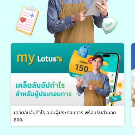
เคล็ดลับอัปกำไร ฉบับผู้ประกอบการ พร้อมรับส่วนลด
800.-