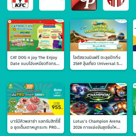
CAT DOG n joy The Enjoy
โลตัสชวนบินฟรี ตะลุยปักกิ่ง
Date แบบโฮ่งเหมียวกิจกรรม
2569 ลุ้นเที่ยว Universal Stu
Top Spender & Lucky Fan
dios Beijing ฟรี!
บาร์บีคิวพลาซ่า แลกรับสิทธิ์ซื้
Lotus’s Champion Arena
อ ชุดเต็มเตาหมูกระทะ PRO ร
2026 การแข่งขันสุดยิ่งใหญ่แ
าคา 955 บาท (จากปกติ 1,25
ห่งปี