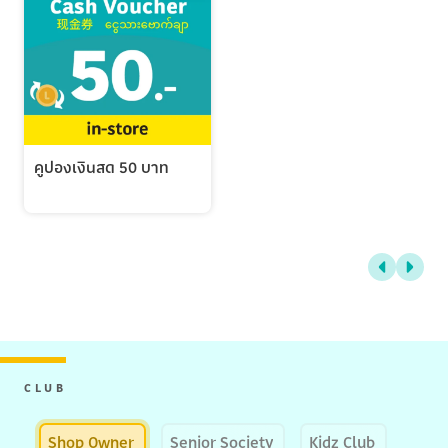
คูปองเงินสด 50 บาท
CLUB
Shop Owner
Senior Society
Kidz Club