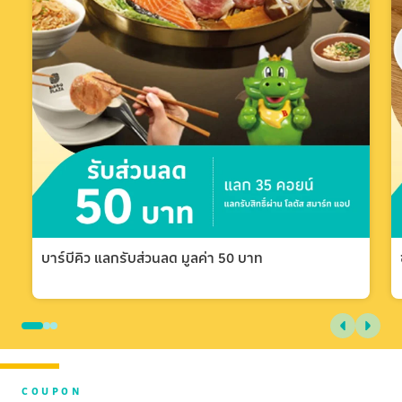
บาร์บีคิว แลกรับส่วนลด มูลค่า 50 บาท
COUPON