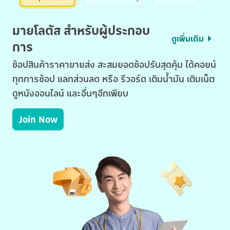
มายโลตัส สำหรับผู้ประกอบ
ดูเพิ่มเติม
การ
ช้อปสินค้าราคาขายส่ง สะสมยอดช้อปรับสุดคุ้ม ได้คอยน์
ทุกการช้อป แลกส่วนลด หรือ รีวอร์ด เติมน้ำมัน เติมเน็ต
ดูหนังออนไลน์ และอื่นๆอีกเพียบ
Join Now