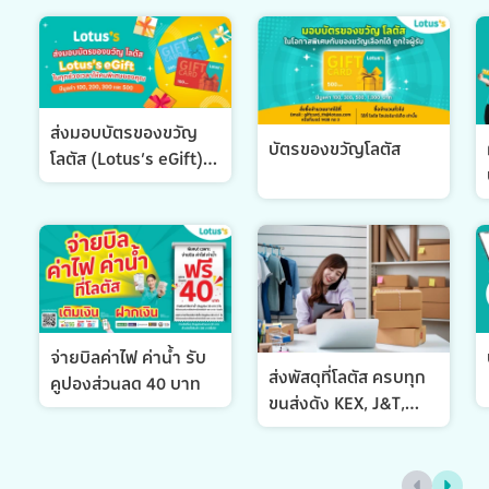
ส่งมอบบัตรของขวัญ
บัตรของขวัญโลตัส
โลตัส (Lotus’s eGift)
ให้คนพิเศษของคุณ ผ่าน
LINE GIFT ได้ตั้งแต่วันที่
15 พ.ค. 69 เป็นต้นไป
จ่ายบิลค่าไฟ ค่าน้ำ รับ
ส่งพัสดุที่โลตัส ครบทุก
คูปองส่วนลด 40 บาท
ขนส่งดัง KEX, J&T,
ไปรษณีย์ไทย เริ่มต้น
เพียง 21.-