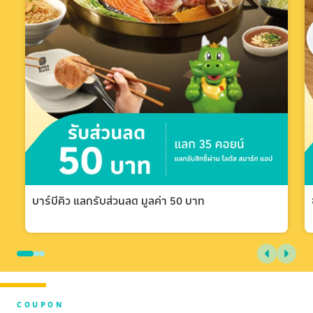
บาร์บีคิว แลกรับส่วนลด มูลค่า 50 บาท
COUPON