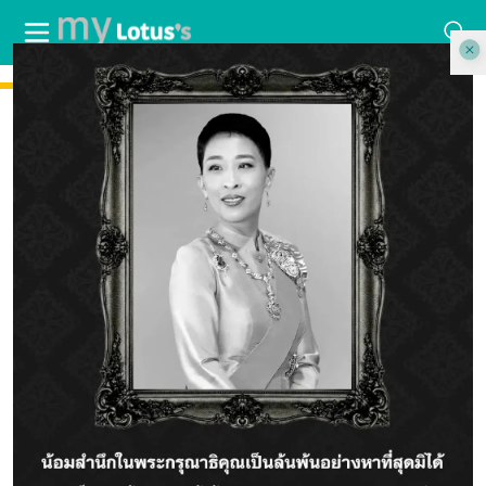
WHAT'S ON