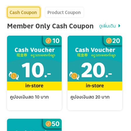
Cash Coupon
Product Coupon
Member Only Cash Coupon
ดูเพิ่มเติม
คูปองเงินสด 10 บาท
คูปองเงินสด 20 บาท