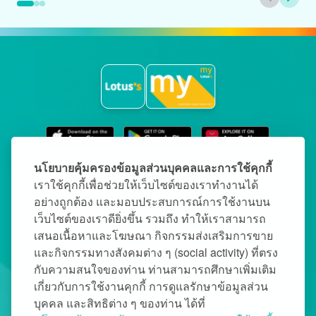
นโยบายคุ้มครองข้อมูลส่วนบุคคลและการใช้คุกกี้
Lotus's
เราใช้คุกกี้เพื่อช่วยให้เว็บไซต์ของเราทำงานได้
อย่างถูกต้อง และมอบประสบการณ์การใช้งานบน
my Lotus's
เว็บไซต์ของเราดียิ่งขึ้น รวมถึง ทำให้เราสามารถ
เสนอเนื้อหาและโฆษณา กิจกรรมส่งเสริมการขาย
ช้อปกับเรา
และกิจกรรมทางสังคมต่าง ๆ (social activity) ที่ตรง
กับความสนใจของท่าน ท่านสามารถศึกษาเพิ่มเติม
มาร่วมกับเรา
เกี่ยวกับการใช้งานคุกกี้ การดูแลรักษาข้อมูลส่วน
บุคคล และสิทธิต่าง ๆ ของท่าน ได้ที่