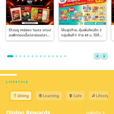
รีวิวเมนู Hidden Taste แกงอ่
โค้งสุดท้าย..คุ้มเพิ่มใหม่อีก 2
อมฟักทองเนื้อปลาช่อนปลาร้า
กลุ่มสินค้า! จ่าย 69 บ. ได้คืน
อีสานแท้ และ หมึกกรอบซอสไ
540 บ. (สิทธิพิเศษเฉพาะสมา
ข่เค็มไชยา จาก EP ล่าสุด เมนู
ชิกมายโลตัสเท่านั้น)
เด็ดที่โลตัส
LIFESTYLE
Dining
Learning
Cafe
Lifestyle
Dining Rewards
ดูเพิ่มเติม