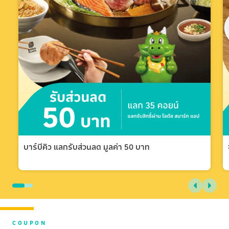
บาร์บีคิว แลกรับส่วนลด มูลค่า 50 บาท
COUPON