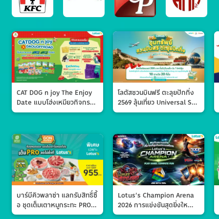
CAT DOG n joy The Enjoy
โลตัสชวนบินฟรี ตะลุยปักกิ่ง
Date แบบโฮ่งเหมียวกิจกรรม
2569 ลุ้นเที่ยว Universal Stu
Top Spender & Lucky Fan
dios Beijing ฟรี!
บาร์บีคิวพลาซ่า แลกรับสิทธิ์ซื้
Lotus’s Champion Arena
อ ชุดเต็มเตาหมูกระทะ PRO ร
2026 การแข่งขันสุดยิ่งใหญ่แ
าคา 955 บาท (จากปกติ 1,25
ห่งปี