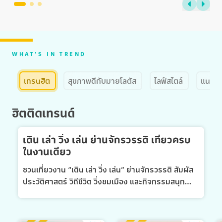
WHAT'S IN TREND
เทรนฮิต
สุขภาพดีกับมายโลตัส
ไลฟ์สไตล์
แนะนำ
ฮิตติดเทรนด์
เดิน เล่า วิ่ง เล่น ย่านจักรวรรดิ เที่ยวครบ
ในงานเดียว
ชวนเที่ยวงาน “เดิน เล่า วิ่ง เล่น” ย่านจักรวรรดิ สัมผัส
ประวัติศาสตร์ วิถีชีวิต วิ่งชมเมือง และกิจกรรมสนุก
ตลอดเดือน ก.ค.–ส.ค. 2569