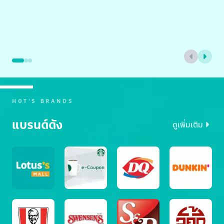
HOT'S BRANDS
แบรนด์ดัง
ดูเพิ่มเติม