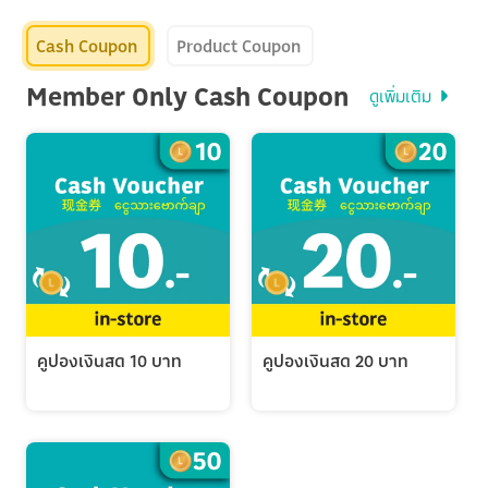
Cash Coupon
Product Coupon
Member Only Cash Coupon
ดูเพิ่มเติม
คูปองเงินสด 10 บาท
คูปองเงินสด 20 บาท