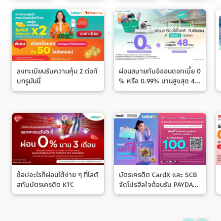
ลงทะเบียนรับความคุ้ม 2 ต่อกั
ผ่อนสบายกับอิออนดอกเบี้ย 0
บทรูมันนี่
% หรือ 0.99% นานสูงสุด 48
เดือน
ช้อปอะไรก็ผ่อนได้ง่าย ๆ ที่โลตั
บัตรเครดิต CardX และ SCB
สกับบัตรเครดิต KTC
จัดโปรฮีลใจต้อนรับ PAYDAY ใ
ห้คุณช้อปคุ้มๆ ที่ โลตัส ทุกสา
ขา และโลตัสออนไลน์