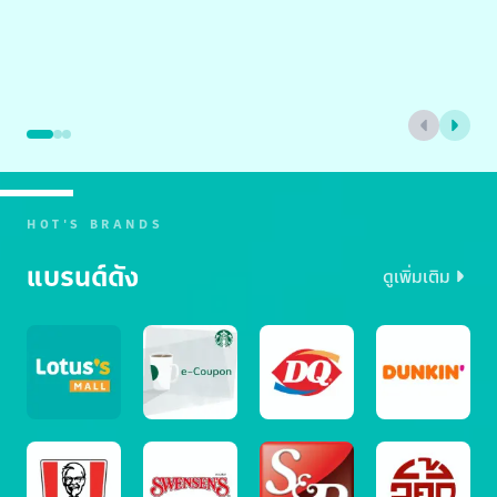
HOT'S BRANDS
แบรนด์ดัง
ดูเพิ่มเติม