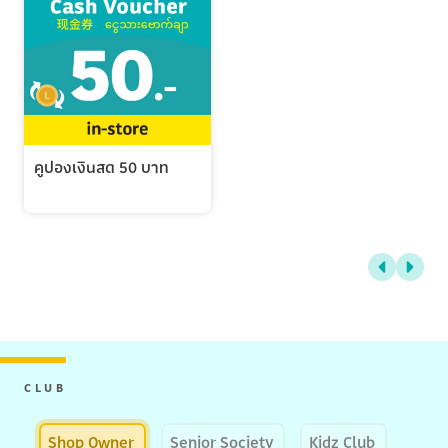
คูปองเงินสด 50 บาท
CLUB
Shop Owner
Senior Society
Kidz Club