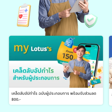
เคล็ดลับอัปกำไร ฉบับผู้ประกอบการ พร้อมรับส่วนลด
800.-