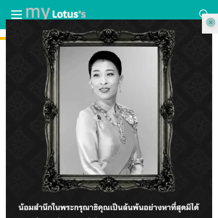
WHAT'S ON