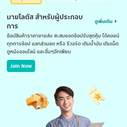
มายโลตัส สำหรับผู้ประกอบ
ดูเพิ่มเติม
การ
ช้อปสินค้าราคาขายส่ง สะสมยอดช้อปรับสุดคุ้ม ได้คอยน์
ทุกการช้อป แลกส่วนลด หรือ รีวอร์ด เติมน้ำมัน เติมเน็ต
ดูหนังออนไลน์ และอื่นๆอีกเพียบ
Join Now