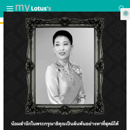
WHAT'S ON