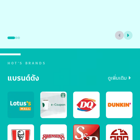
HOT'S BRANDS
แบรนด์ดัง
ดูเพิ่มเติม