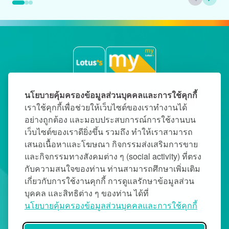
นโยบายคุ้มครองข้อมูลส่วนบุคคลและการใช้คุกกี้
เราใช้คุกกี้เพื่อช่วยให้เว็บไซต์ของเราทำงานได้
อย่างถูกต้อง และมอบประสบการณ์การใช้งานบน
my Lotus's
เว็บไซต์ของเราดียิ่งขึ้น รวมถึง ทำให้เราสามารถ
เสนอเนื้อหาและโฆษณา กิจกรรมส่งเสริมการขาย
ช้อปกับเรา
และกิจกรรมทางสังคมต่าง ๆ (social activity) ที่ตรง
กับความสนใจของท่าน ท่านสามารถศึกษาเพิ่มเติม
มาร่วมกับเรา
เกี่ยวกับการใช้งานคุกกี้ การดูแลรักษาข้อมูลส่วน
บุคคล และสิทธิต่าง ๆ ของท่าน ได้ที่
ติดต่อเรา
นโยบายคุ้มครองข้อมูลส่วนบุคคลและการใช้คุกกี้