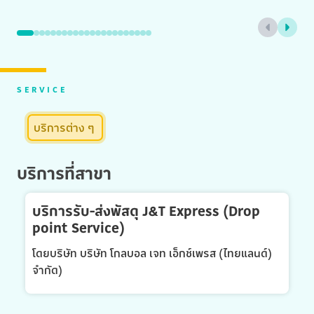
SERVICE
บริการต่าง ๆ
บริการที่สาขา
บริการรับ-ส่งพัสดุ J&T Express (Drop
point Service)
โดยบริษัท บริษัท โกลบอล เจท เอ็กช์เพรส (ไทยแลนด์)
จำกัด)