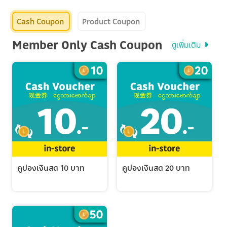
Cash Coupon
Product Coupon
Member Only Cash Coupon
ดูเพิ่มเติม
คูปองเงินสด 10 บาท
คูปองเงินสด 20 บาท