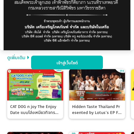
ชวนบินฟรี ตะลุยปักกิ่ง
“ชวนบินฟรี ตะลุยปักกิ่ง” ใบเสร็จจากการซื้อสินค้าหรือบริการ
ในโลตัสส์มอลล์ทั่วประเทศ หรือใช้บริการ SPARK EV ที่โลตัส โก
เฟรช ลุ้นรับแพ็กเกจทัวร์ปักกิ่ง Universal Studios Beijing 5
วัน 3 คืน จำนวน 10 รางวัล รางวัลละ 2 ที่นั่ง รวมมูลค่ากว่า
ดูเพิ่มเติม
เข้าสู่เว็บไซต์
1,020,000 บาท
CAT DOG n joy The Enjoy
Hidden Taste Thailand Pr
Date แบบโฮ่งเหมียวกิจกรรม
esented by Lotus's EP Fin
Top Spender & Lucky Fan
al