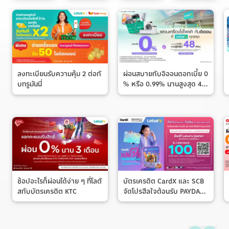
ลงทะเบียนรับความคุ้ม 2 ต่อกั
ผ่อนสบายกับอิออนดอกเบี้ย 0
บทรูมันนี่
% หรือ 0.99% นานสูงสุด 48
เดือน
ช้อปอะไรก็ผ่อนได้ง่าย ๆ ที่โลตั
บัตรเครดิต CardX และ SCB
สกับบัตรเครดิต KTC
จัดโปรฮีลใจต้อนรับ PAYDAY ใ
ห้คุณช้อปคุ้มๆ ที่ โลตัส ทุกสา
ขา และโลตัสออนไลน์