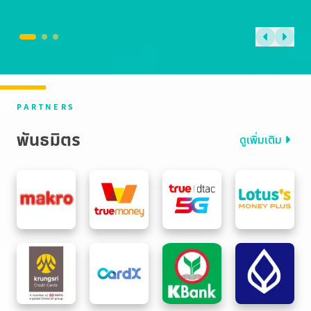
9 บาท)
PARTNERS
พันธมิตร
ดูเพิ่มเติม