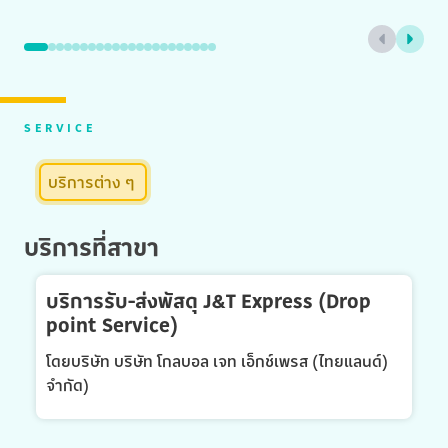
SERVICE
บริการต่าง ๆ
บริการที่สาขา
บริการรับ-ส่งพัสดุ J&T Express (Drop
point Service)
โดยบริษัท บริษัท โกลบอล เจท เอ็กช์เพรส (ไทยแลนด์)
จำกัด)