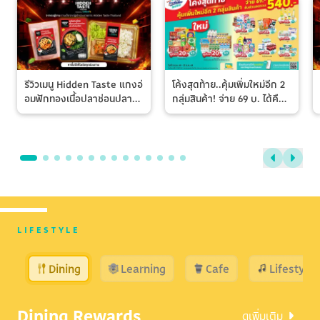
รีวิวเมนู Hidden Taste แกงอ่
โค้งสุดท้าย..คุ้มเพิ่มใหม่อีก 2
อมฟักทองเนื้อปลาช่อนปลาร้า
กลุ่มสินค้า! จ่าย 69 บ. ได้คืน
อีสานแท้ และ หมึกกรอบซอสไ
540 บ. (สิทธิพิเศษเฉพาะสมา
ข่เค็มไชยา จาก EP ล่าสุด เมนู
ชิกมายโลตัสเท่านั้น)
เด็ดที่โลตัส
LIFESTYLE
Dining
Learning
Cafe
Lifestyle
Dining Rewards
ดูเพิ่มเติม