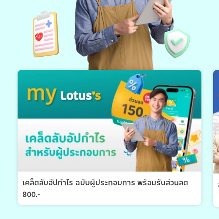
เคล็ดลับอัปกำไร ฉบับผู้ประกอบการ พร้อมรับส่วนลด
800.-