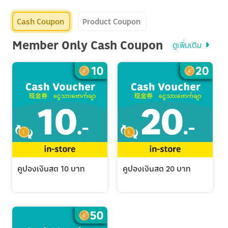
Cash Coupon
Product Coupon
Member Only Cash Coupon
ดูเพิ่มเติม
คูปองเงินสด 10 บาท
คูปองเงินสด 20 บาท