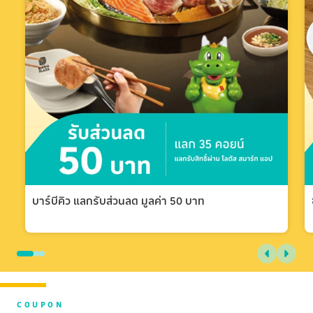
บาร์บีคิว แลกรับส่วนลด มูลค่า 50 บาท
COUPON