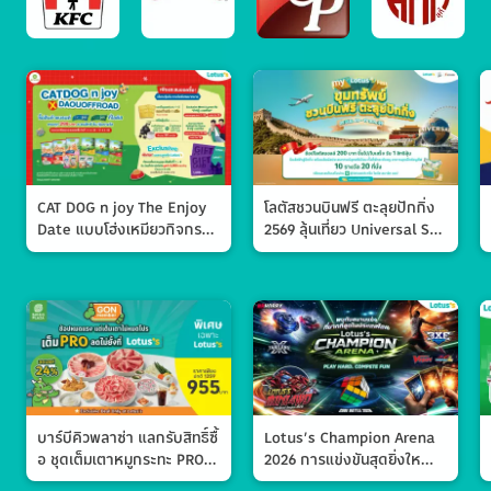
CAT DOG n joy The Enjoy
โลตัสชวนบินฟรี ตะลุยปักกิ่ง
Date แบบโฮ่งเหมียวกิจกรรม
2569 ลุ้นเที่ยว Universal Stu
Top Spender & Lucky Fan
dios Beijing ฟรี!
บาร์บีคิวพลาซ่า แลกรับสิทธิ์ซื้
Lotus’s Champion Arena
อ ชุดเต็มเตาหมูกระทะ PRO ร
2026 การแข่งขันสุดยิ่งใหญ่แ
าคา 955 บาท (จากปกติ 1,25
ห่งปี