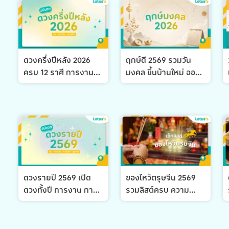
ดวงครึ่งปีหลัง 2026
ฤกษ์ดี 2569 รวมวัน
ครบ 12 ราศี การงาน
มงคล ขึ้นบ้านใหม่ ออก
เงิน ความรัก
รถ เริ่มธุรกิจ
ดวงรายปี 2569 เปิด
ของไหว้ตรุษจีน 2569
ดวงทั้งปี การงาน การ
รวมลิสต์ครบ ความ
เงิน ความรัก และ
หมายมงคลและวิธีจัด
สุขภาพ
โต๊ะไหว้