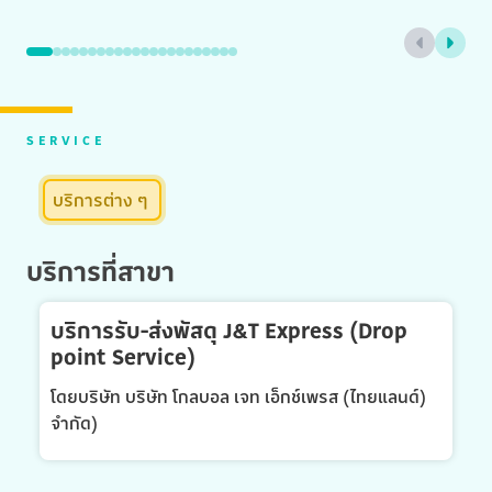
SERVICE
บริการต่าง ๆ
บริการที่สาขา
บริการรับ-ส่งพัสดุ J&T Express (Drop
point Service)
โดยบริษัท บริษัท โกลบอล เจท เอ็กช์เพรส (ไทยแลนด์)
จำกัด)