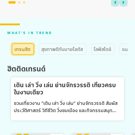
WHAT'S IN TREND
เทรนฮิต
สุขภาพดีกับมายโลตัส
ไลฟ์สไตล์
แนะนำ
ฮิตติดเทรนด์
เดิน เล่า วิ่ง เล่น ย่านจักรวรรดิ เที่ยวครบ
ในงานเดียว
ชวนเที่ยวงาน “เดิน เล่า วิ่ง เล่น” ย่านจักรวรรดิ สัมผัส
ประวัติศาสตร์ วิถีชีวิต วิ่งชมเมือง และกิจกรรมสนุก
ตลอดเดือน ก.ค.–ส.ค. 2569