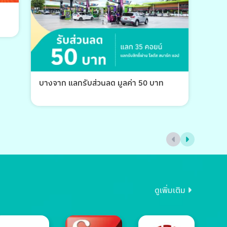
บางจาก แลกรับส่วนลด มูลค่า 50 บาท
บางจ
ดูเพิ่มเติม