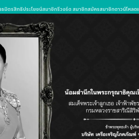
นธมิตร
สิทธิประโยชน์สมาชิก
รีวอร์ด สมาชิก
สมัครสมาชิก
ดาวน์โหลด
ง
รซื้อสินค้าหรือบริการในโลตัสส์มอลล์
ลตัส โกเฟรช ลุ้นรับแพ็กเกจทัวร์
วัน 3 คืน จำนวน 10 รางวัล รางวัลละ