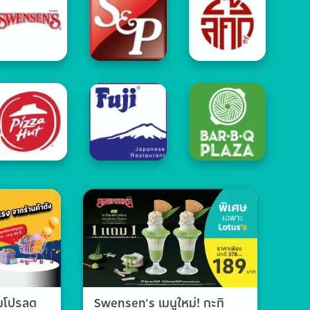
วมโปรลด
Swensen’s เมนูใหม่! กะทิ