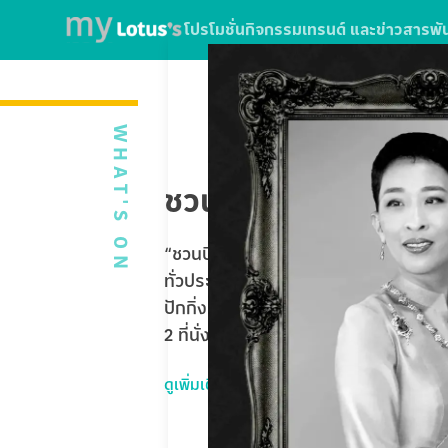
โปรโมชั่น
กิจกรรม
เทรนด์ และข่าวสาร
พั
WHAT'S ON
ชวนบินฟรี ตะลุยปักกิ่
“ชวนบินฟรี ตะลุยปักกิ่ง” ใบเสร็จจากกา
ทั่วประเทศ หรือใช้บริการ SPARK EV ที่โ
ปักกิ่ง Universal Studios Beijing 5 
2 ที่นั่ง รวมมูลค่ากว่า 1,020,000 บาท
ดูเพิ่มเติม