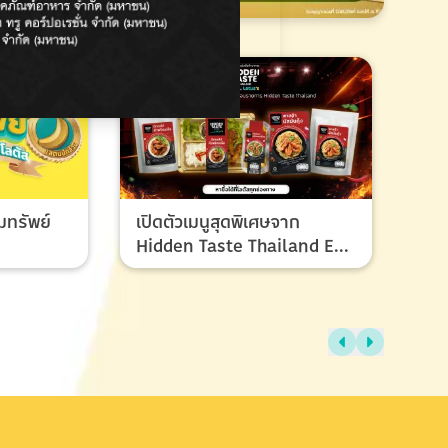
มทรัพย์
เปิดตัวเมนูสุดพิเศษจาก
Hidden Taste Thailand EP
8 เมนูของผู้ชนะและรองชนะ
เลิศ ที่ทุกคนรอคอย
ไทย
แรง
ช้อ
กรก