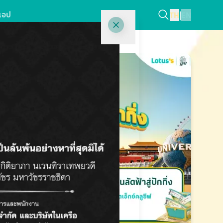
แอป
TH
|
EN