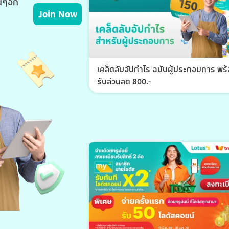
่นๆอีก
Join Now
เคล็ดลับอัปกำไร ฉบับผู้ประกอบการ พร
รับส่วนลด 800.-