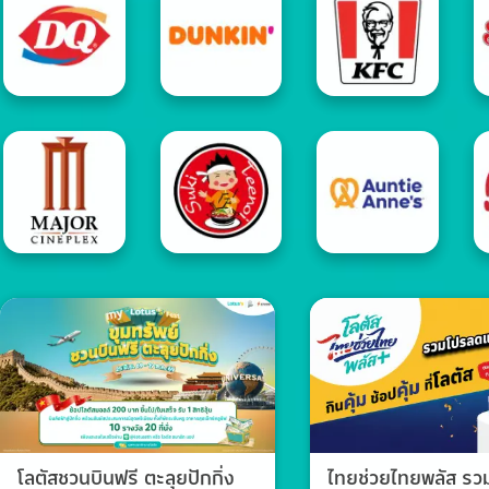
โลตัสชวนบินฟรี ตะลุยปักกิ่ง
ไทยช่วยไทยพลัส ร