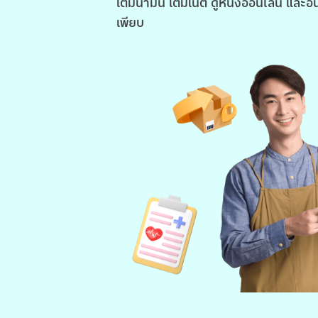
เติมน้ำมัน เติมเน็ต ดูหนังออนไลน์ และอื
เพียบ