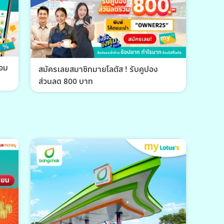
้อม
สมัครเลยสมาชิกมายโลตัส ! รับคูปอง
ส่วนลด 800 บาท
พีที 