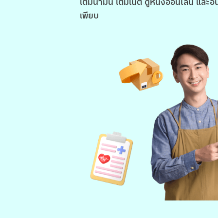
เติมน้ำมัน เติมเน็ต ดูหนังออนไลน์ และอื
เพียบ