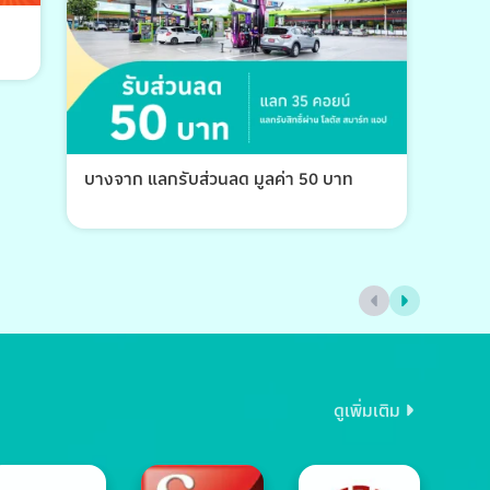
บางจาก แลกรับส่วนลด มูลค่า 50 บาท
บางจ
ดูเพิ่มเติม