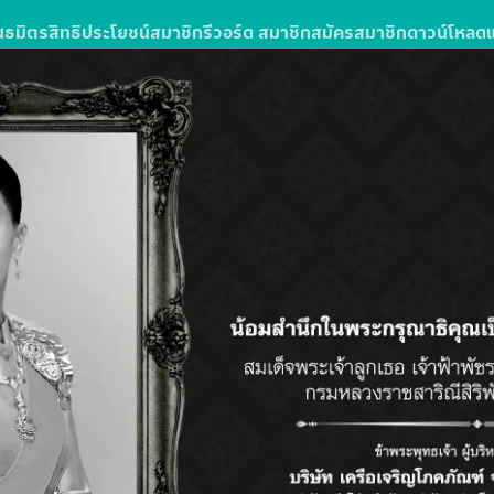
นธมิตร
สิทธิประโยชน์สมาชิก
รีวอร์ด สมาชิก
สมัครสมาชิก
ดาวน์โหลด
ง
รซื้อสินค้าหรือบริการในโลตัสส์มอลล์
ลตัส โกเฟรช ลุ้นรับแพ็กเกจทัวร์
วัน 3 คืน จำนวน 10 รางวัล รางวัลละ