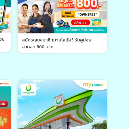
้อม
สมัครเลยสมาชิกมายโลตัส ! รับคูปอง
ส่วนลด 800 บาท
พีที 