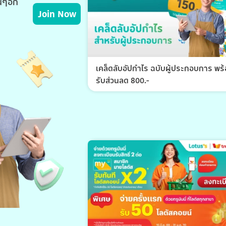
่นๆอีก
Join Now
เคล็ดลับอัปกำไร ฉบับผู้ประกอบการ พร
รับส่วนลด 800.-