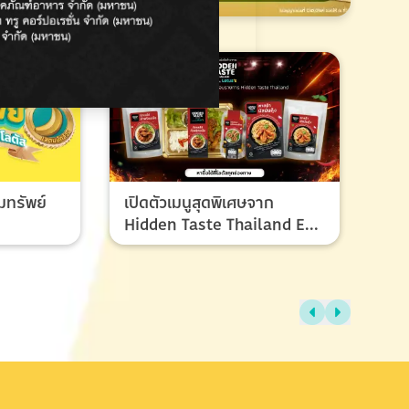
มทรัพย์
เปิดตัวเมนูสุดพิเศษจาก
Hidden Taste Thailand EP
8 เมนูของผู้ชนะและรองชนะ
เลิศ ที่ทุกคนรอคอย
ไทย
แรง
ช้อ
กรก