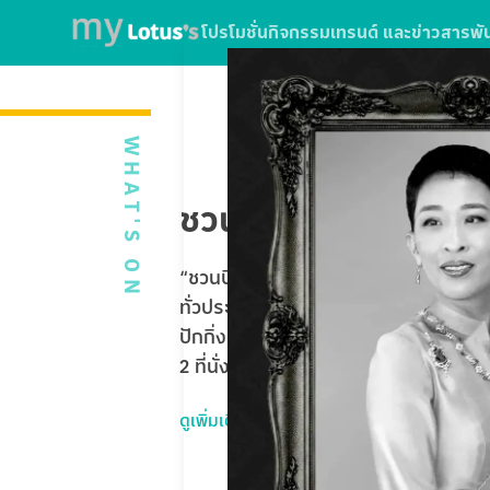
โปรโมชั่น
กิจกรรม
เทรนด์ และข่าวสาร
พั
WHAT'S ON
ชวนบินฟรี ตะลุยปักกิ่
“ชวนบินฟรี ตะลุยปักกิ่ง” ใบเสร็จจากกา
ทั่วประเทศ หรือใช้บริการ SPARK EV ที่โ
ปักกิ่ง Universal Studios Beijing 5 
2 ที่นั่ง รวมมูลค่ากว่า 1,020,000 บาท
ดูเพิ่มเติม