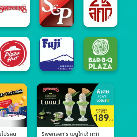
วมโปรลด
Swensen’s เมนูใหม่! กะทิ