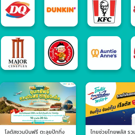
โลตัสชวนบินฟรี ตะลุยปักกิ่ง
ไทยช่วยไทยพลัส ร