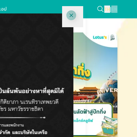
แอป
TH
|
EN