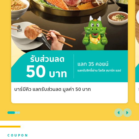
บาร์บีคิว แลกรับส่วนลด มูลค่า 50 บาท
COUPON