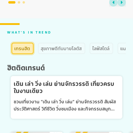
WHAT'S IN TREND
เทรนฮิต
สุขภาพดีกับมายโลตัส
ไลฟ์สไตล์
แนะนำ
ฮิตติดเทรนด์
เดิน เล่า วิ่ง เล่น ย่านจักรวรรดิ เที่ยวครบ
ในงานเดียว
ชวนเที่ยวงาน “เดิน เล่า วิ่ง เล่น” ย่านจักรวรรดิ สัมผัส
ประวัติศาสตร์ วิถีชีวิต วิ่งชมเมือง และกิจกรรมสนุก
ตลอดเดือน ก.ค.–ส.ค. 2569