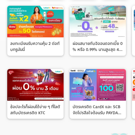
ลงทะเบียนรับความคุ้ม 2 ต่อกั
ผ่อนสบายกับอิออนดอกเบี้ย 0
บทรูมันนี่
% หรือ 0.99% นานสูงสุด 48
เดือน
ช้อปอะไรก็ผ่อนได้ง่าย ๆ ที่โลตั
บัตรเครดิต CardX และ SCB
สกับบัตรเครดิต KTC
จัดโปรฮีลใจต้อนรับ PAYDAY ใ
ห้คุณช้อปคุ้มๆ ที่ โลตัส ทุกสา
ขา และโลตัสออนไลน์