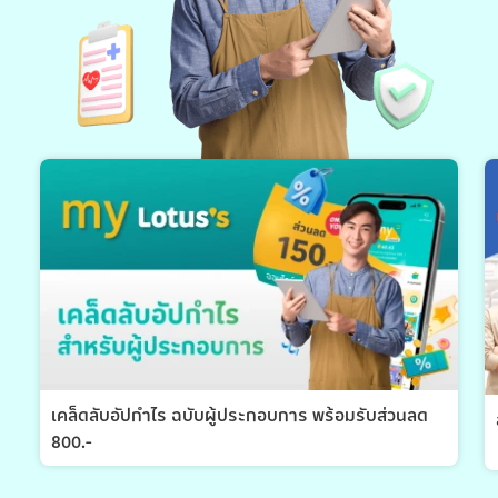
เคล็ดลับอัปกำไร ฉบับผู้ประกอบการ พร้อมรับส่วนลด
800.-