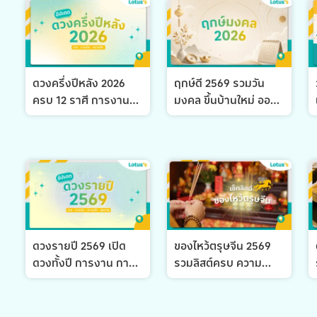
ดวงครึ่งปีหลัง 2026
ฤกษ์ดี 2569 รวมวัน
ครบ 12 ราศี การงาน
มงคล ขึ้นบ้านใหม่ ออก
เงิน ความรัก
รถ เริ่มธุรกิจ
ดวงรายปี 2569 เปิด
ของไหว้ตรุษจีน 2569
ดวงทั้งปี การงาน การ
รวมลิสต์ครบ ความ
เงิน ความรัก และ
หมายมงคลและวิธีจัด
สุขภาพ
โต๊ะไหว้