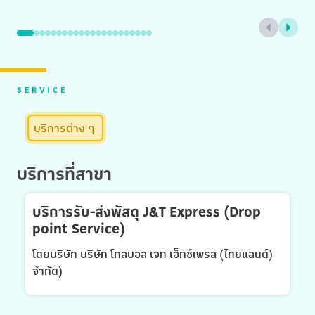
SERVICE
บริการต่าง ๆ
บริการที่สาขา
บริการรับ-ส่งพัสดุ J&T Express (Drop
point Service)
โดยบริษัท บริษัท โกลบอล เจท เอ็กช์เพรส (ไทยแลนด์)
จำกัด)