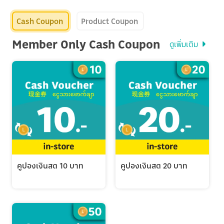
Cash Coupon
Product Coupon
Member Only Cash Coupon
ดูเพิ่มเติม
คูปองเงินสด 10 บาท
คูปองเงินสด 20 บาท