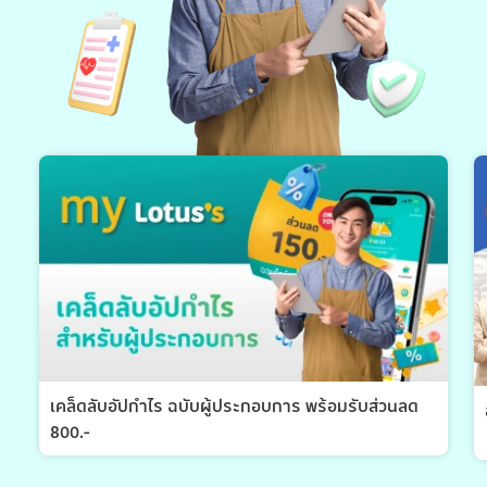
เคล็ดลับอัปกำไร ฉบับผู้ประกอบการ พร้อมรับส่วนลด
800.-