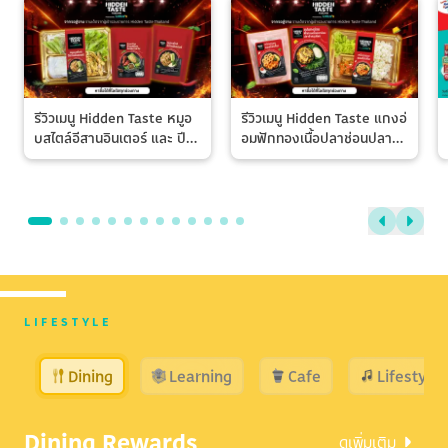
รีวิวเมนู Hidden Taste หมูอ
รีวิวเมนู Hidden Taste แกงอ่
บสไตล์อีสานอินเตอร์ และ ปีก
อมฟักทองเนื้อปลาช่อนปลาร้า
บนไก่อบ ข้าวเหนียว ซอสมะแ
อีสานแท้ และ หมึกกรอบซอสไ
ขว่น จาก EP ล่าสุด เมนูเด็ดที่โ
ข่เค็มไชยา จาก EP ล่าสุด เมนู
ลตัส
เด็ดที่โลตัส
LIFESTYLE
Dining
Learning
Cafe
Lifestyle
Dining Rewards
ดูเพิ่มเติม