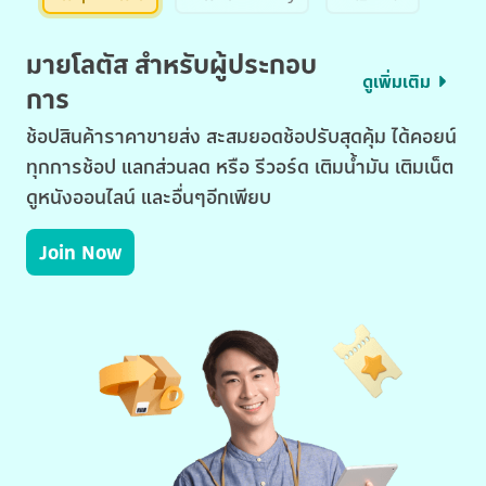
มายโลตัส สำหรับผู้ประกอบ
ดูเพิ่มเติม
การ
ช้อปสินค้าราคาขายส่ง สะสมยอดช้อปรับสุดคุ้ม ได้คอยน์
ทุกการช้อป แลกส่วนลด หรือ รีวอร์ด เติมน้ำมัน เติมเน็ต
ดูหนังออนไลน์ และอื่นๆอีกเพียบ
Join Now