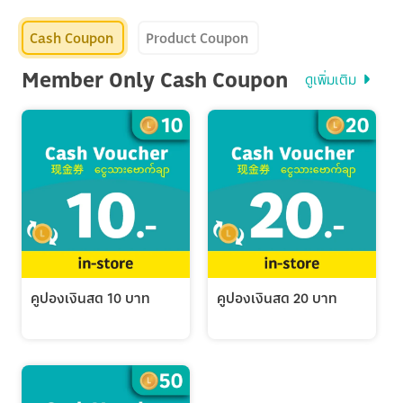
Cash Coupon
Product Coupon
Member Only Cash Coupon
ดูเพิ่มเติม
คูปองเงินสด 10 บาท
คูปองเงินสด 20 บาท