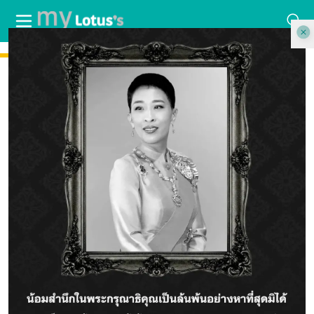
WHAT'S ON