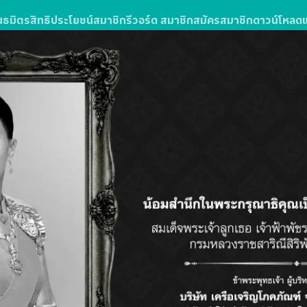
นธมิตร
สิทธิประโยชน์สมาชิก
รีวอร์ด สมาชิก
สมัครสมาชิก
ดาวน์โหลด
ง
รซื้อสินค้าหรือบริการในโลตัสส์มอลล์
ลตัส โกเฟรช ลุ้นรับแพ็กเกจทัวร์
วัน 3 คืน จำนวน 10 รางวัล รางวัลละ