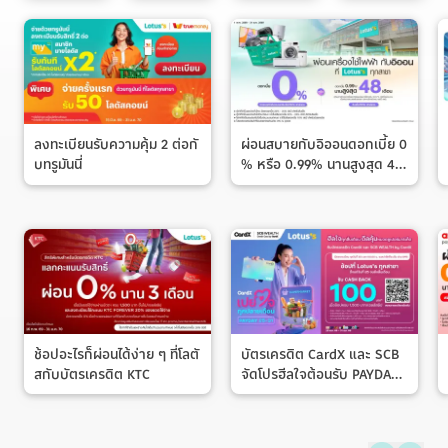
ลงทะเบียนรับความคุ้ม 2 ต่อกั
ผ่อนสบายกับอิออนดอกเบี้ย 0
บทรูมันนี่
% หรือ 0.99% นานสูงสุด 48
เดือน
ช้อปอะไรก็ผ่อนได้ง่าย ๆ ที่โลตั
บัตรเครดิต CardX และ SCB
สกับบัตรเครดิต KTC
จัดโปรฮีลใจต้อนรับ PAYDAY ใ
ห้คุณช้อปคุ้มๆ ที่ โลตัส ทุกสา
ขา และโลตัสออนไลน์