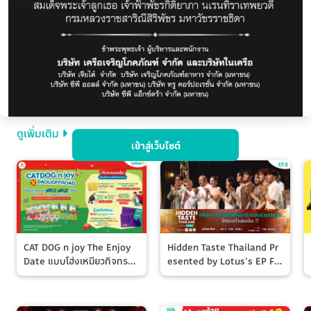
ชวนบินฟรี ตะลุยปักกิ่ง
“ชวนบินฟรี ตะลุยปักกิ่ง” ใบเสร็จจากการซื้อสินค้าหรือบริการ
ในโลตัสส์มอลล์ทั่วประเทศ หรือใช้บริการ SPARK EV ที่โลตัส โก
เฟรช ลุ้นรับแพ็กเกจทัวร์ปักกิ่ง Universal Studios Beijing 5
วัน 3 คืน จำนวน 10 รางวัล รางวัลละ 2 ที่นั่ง รวมมูลค่ากว่า
ดูเพิ่มเติม
เข้าสู่เว็บไซต์
1,020,000 บาท
CAT DOG n joy The Enjoy
Hidden Taste Thailand Pr
Date แบบโฮ่งเหมียวกิจกรรม
esented by Lotus's EP Fin
Top Spender & Lucky Fan
al