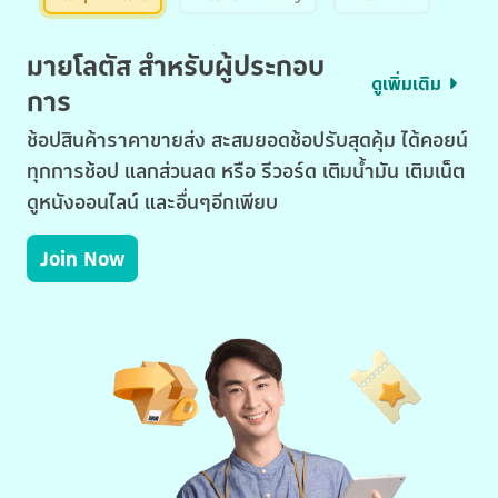
มายโลตัส สำหรับผู้ประกอบ
ดูเพิ่มเติม
การ
ช้อปสินค้าราคาขายส่ง สะสมยอดช้อปรับสุดคุ้ม ได้คอยน์
ทุกการช้อป แลกส่วนลด หรือ รีวอร์ด เติมน้ำมัน เติมเน็ต
ดูหนังออนไลน์ และอื่นๆอีกเพียบ
Join Now