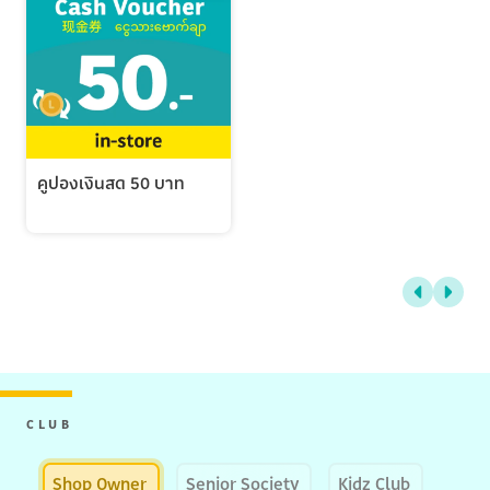
คูปองเงินสด 50 บาท
CLUB
Shop Owner
Senior Society
Kidz Club