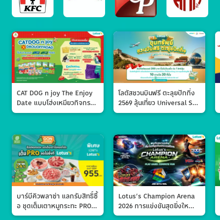
CAT DOG n joy The Enjoy
โลตัสชวนบินฟรี ตะลุยปักกิ่ง
Date แบบโฮ่งเหมียวกิจกรรม
2569 ลุ้นเที่ยว Universal Stu
Top Spender & Lucky Fan
dios Beijing ฟรี!
บาร์บีคิวพลาซ่า แลกรับสิทธิ์ซื้
Lotus’s Champion Arena
อ ชุดเต็มเตาหมูกระทะ PRO ร
2026 การแข่งขันสุดยิ่งใหญ่แ
าคา 955 บาท (จากปกติ 1,25
ห่งปี