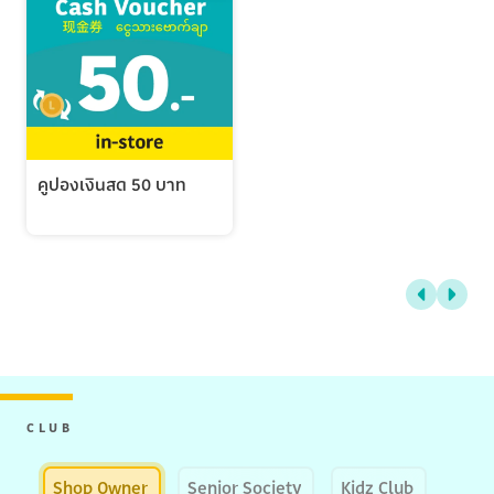
คูปองเงินสด 50 บาท
CLUB
Shop Owner
Senior Society
Kidz Club