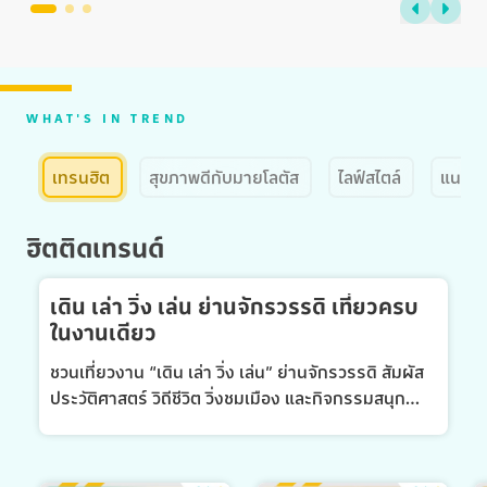
WHAT'S IN TREND
เทรนฮิต
สุขภาพดีกับมายโลตัส
ไลฟ์สไตล์
แนะนำ
ฮิตติดเทรนด์
เดิน เล่า วิ่ง เล่น ย่านจักรวรรดิ เที่ยวครบ
ในงานเดียว
ชวนเที่ยวงาน “เดิน เล่า วิ่ง เล่น” ย่านจักรวรรดิ สัมผัส
ประวัติศาสตร์ วิถีชีวิต วิ่งชมเมือง และกิจกรรมสนุก
ตลอดเดือน ก.ค.–ส.ค. 2569