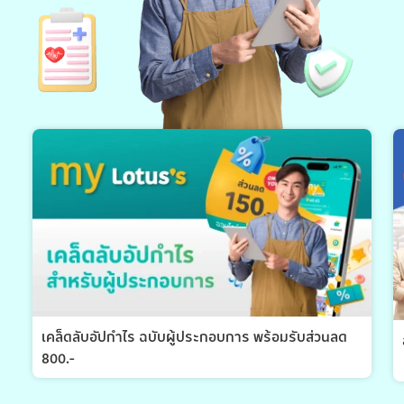
เคล็ดลับอัปกำไร ฉบับผู้ประกอบการ พร้อมรับส่วนลด
800.-