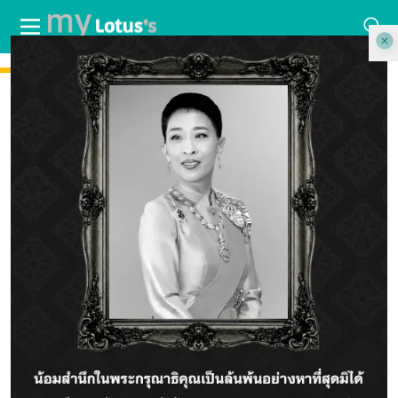
WHAT'S ON