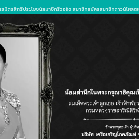
นธมิตร
สิทธิประโยชน์สมาชิก
รีวอร์ด สมาชิก
สมัครสมาชิก
ดาวน์โหลด
ง
รซื้อสินค้าหรือบริการในโลตัสส์มอลล์
ลตัส โกเฟรช ลุ้นรับแพ็กเกจทัวร์
วัน 3 คืน จำนวน 10 รางวัล รางวัลละ