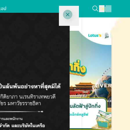
แอป
TH
|
EN