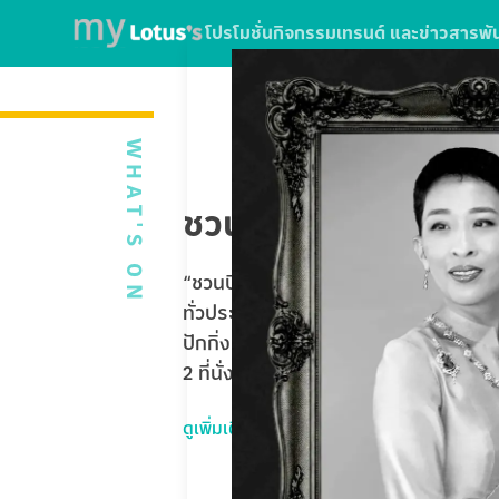
โปรโมชั่น
กิจกรรม
เทรนด์ และข่าวสาร
พั
WHAT'S ON
ชวนบินฟรี ตะลุยปักกิ่
“ชวนบินฟรี ตะลุยปักกิ่ง” ใบเสร็จจากกา
ทั่วประเทศ หรือใช้บริการ SPARK EV ที่โ
ปักกิ่ง Universal Studios Beijing 5 
2 ที่นั่ง รวมมูลค่ากว่า 1,020,000 บาท
ดูเพิ่มเติม