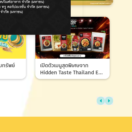
มทรัพย์
เปิดตัวเมนูสุดพิเศษจาก
Hidden Taste Thailand EP
8 เมนูของผู้ชนะและรองชนะ
เลิศ ที่ทุกคนรอคอย
ไทย
แรง
ช้อ
กรก