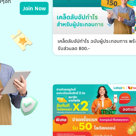
่นๆอีก
Join Now
เคล็ดลับอัปกำไร ฉบับผู้ประกอบการ พร
รับส่วนลด 800.-