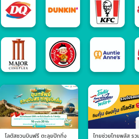
โลตัสชวนบินฟรี ตะลุยปักกิ่ง
ไทยช่วยไทยพลัส ร