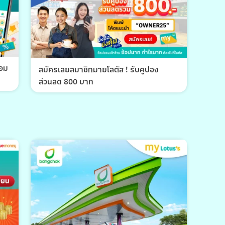
้อม
สมัครเลยสมาชิกมายโลตัส ! รับคูปอง
ส่วนลด 800 บาท
พีที 