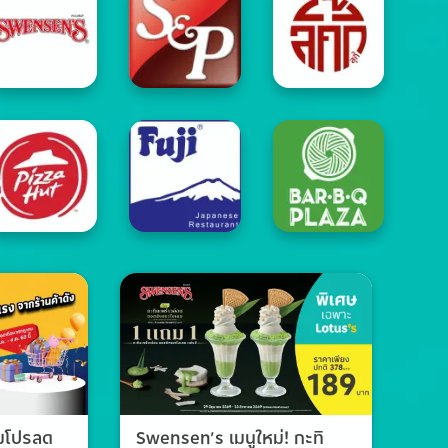
วมโปรลด
Swensen’s เมนูใหม่! กะทิ