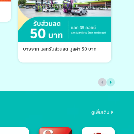
บางจาก แลกรับส่วนลด มูลค่า 50 บาท
บางจ
ดูเพิ่มเติม