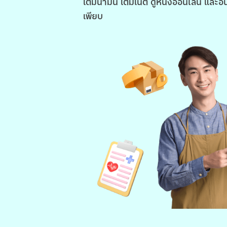
เติมน้ำมัน เติมเน็ต ดูหนังออนไลน์ และอื
เพียบ