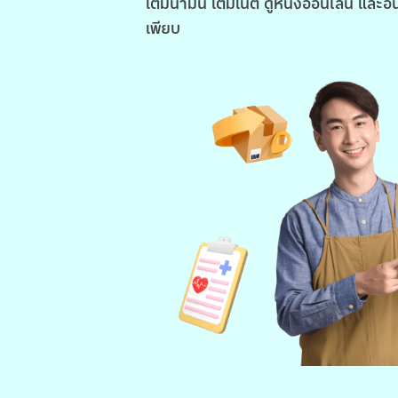
เติมน้ำมัน เติมเน็ต ดูหนังออนไลน์ และอื
เพียบ