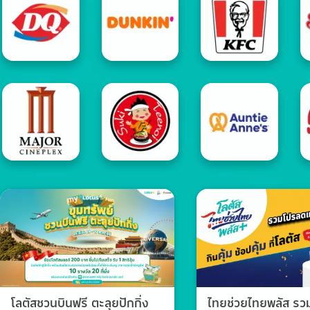
โลตัสชวนบินฟรี ตะลุยปักกิ่ง
ไทยช่วยไทยพลัส ร