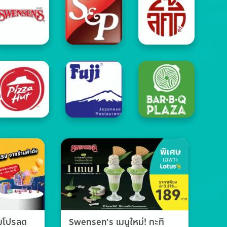
วมโปรลด
Swensen’s เมนูใหม่! กะทิ