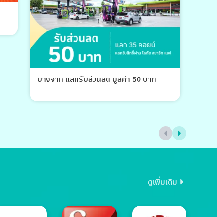
บางจาก แลกรับส่วนลด มูลค่า 50 บาท
บางจ
ดูเพิ่มเติม