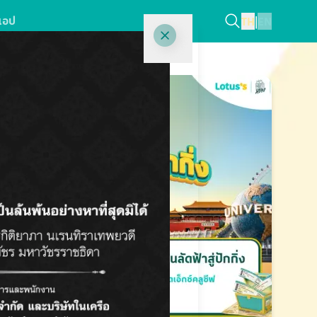
แอป
TH
|
EN