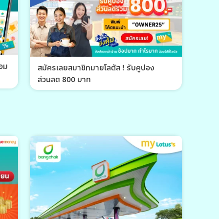
้อม
สมัครเลยสมาชิกมายโลตัส ! รับคูปอง
ส่วนลด 800 บาท
พีที 