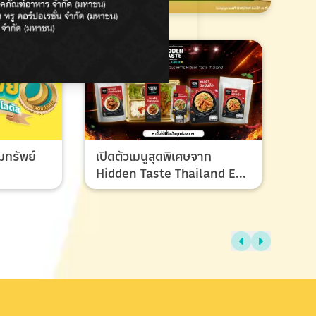
มทรัพย์
เปิดตัวเมนูสุดพิเศษจาก
Hidden Taste Thailand EP
8 เมนูของผู้ชนะและรองชนะ
เลิศ ที่ทุกคนรอคอย
ไทย
แรง
ช้อ
กรก