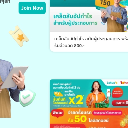
่นๆอีก
Join Now
เคล็ดลับอัปกำไร ฉบับผู้ประกอบการ พร
รับส่วนลด 800.-