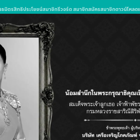
นธมิตร
สิทธิประโยชน์สมาชิก
รีวอร์ด สมาชิก
สมัครสมาชิก
ดาวน์โหลด
ง
รซื้อสินค้าหรือบริการในโลตัสส์มอลล์
ลตัส โกเฟรช ลุ้นรับแพ็กเกจทัวร์
วัน 3 คืน จำนวน 10 รางวัล รางวัลละ