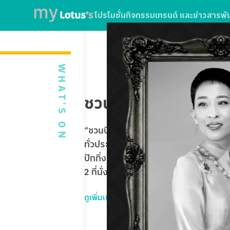
โปรโมชั่น
กิจกรรม
เทรนด์ และข่าวสาร
พั
WHAT'S ON
ชวนบินฟรี ตะลุยปักกิ่
“ชวนบินฟรี ตะลุยปักกิ่ง” ใบเสร็จจากกา
ทั่วประเทศ หรือใช้บริการ SPARK EV ที่โ
ปักกิ่ง Universal Studios Beijing 5 
2 ที่นั่ง รวมมูลค่ากว่า 1,020,000 บาท
ดูเพิ่มเติม