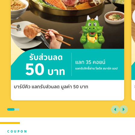
บาร์บีคิว แลกรับส่วนลด มูลค่า 50 บาท
COUPON