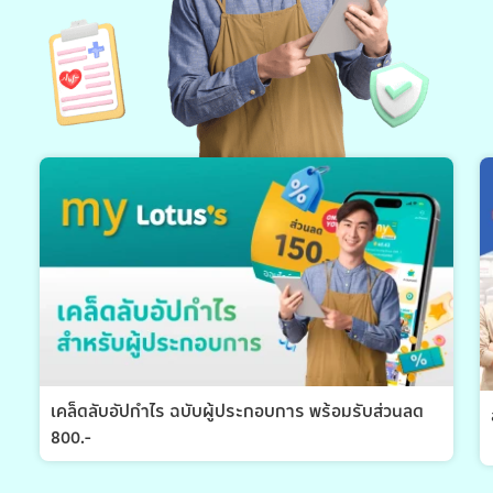
เคล็ดลับอัปกำไร ฉบับผู้ประกอบการ พร้อมรับส่วนลด
800.-