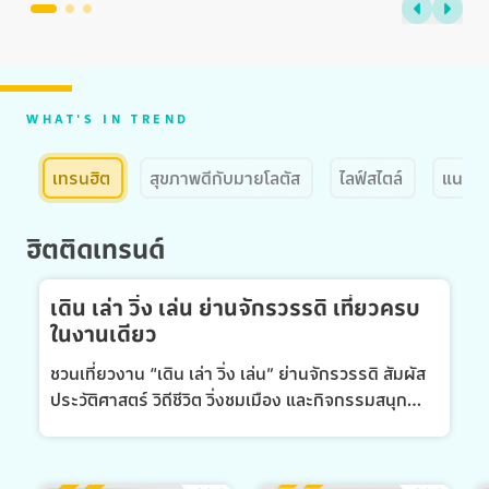
WHAT'S IN TREND
เทรนฮิต
สุขภาพดีกับมายโลตัส
ไลฟ์สไตล์
แนะนำ
ฮิตติดเทรนด์
เดิน เล่า วิ่ง เล่น ย่านจักรวรรดิ เที่ยวครบ
ในงานเดียว
ชวนเที่ยวงาน “เดิน เล่า วิ่ง เล่น” ย่านจักรวรรดิ สัมผัส
ประวัติศาสตร์ วิถีชีวิต วิ่งชมเมือง และกิจกรรมสนุก
ตลอดเดือน ก.ค.–ส.ค. 2569