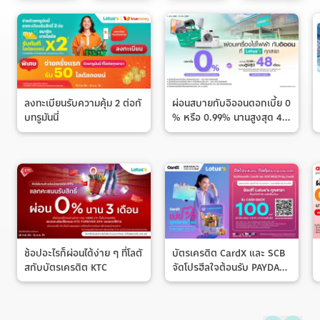
ลงทะเบียนรับความคุ้ม 2 ต่อกั
ผ่อนสบายกับอิออนดอกเบี้ย 0
บทรูมันนี่
% หรือ 0.99% นานสูงสุด 48
เดือน
ช้อปอะไรก็ผ่อนได้ง่าย ๆ ที่โลตั
บัตรเครดิต CardX และ SCB
สกับบัตรเครดิต KTC
จัดโปรฮีลใจต้อนรับ PAYDAY ใ
ห้คุณช้อปคุ้มๆ ที่ โลตัส ทุกสา
ขา และโลตัสออนไลน์