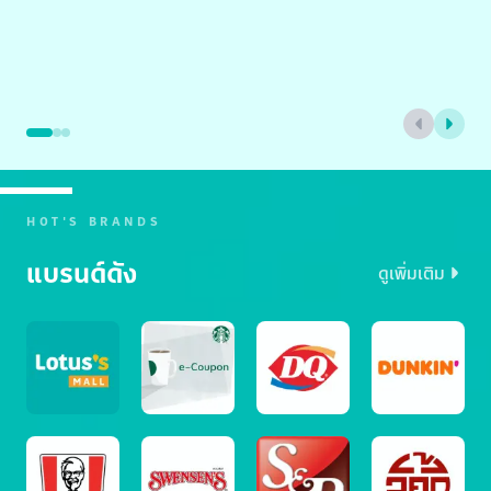
HOT'S BRANDS
แบรนด์ดัง
ดูเพิ่มเติม